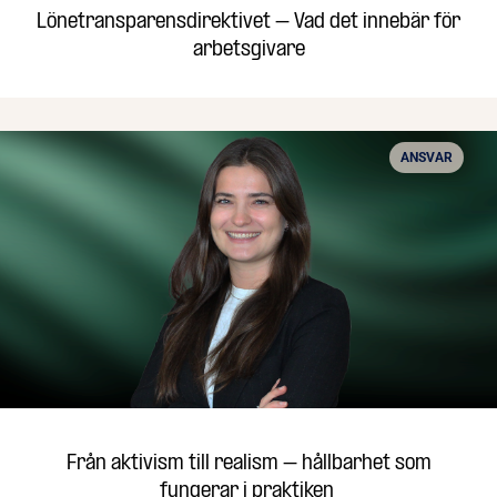
Lönetransparensdirektivet – Vad det innebär för
arbetsgivare
ANSVAR
Från aktivism till realism – hållbarhet som
fungerar i praktiken