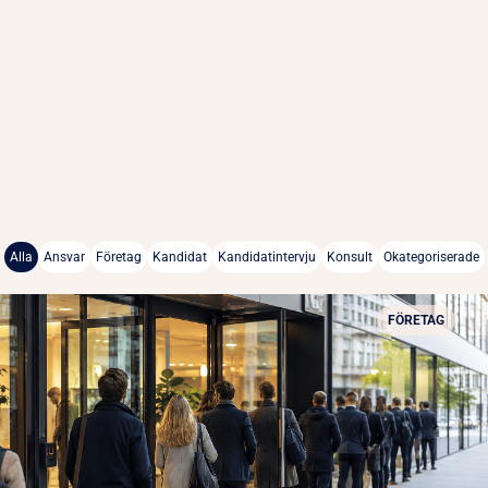
Alla
Ansvar
Företag
Kandidat
Kandidatintervju
Konsult
Okategoriserade
FÖRETAG