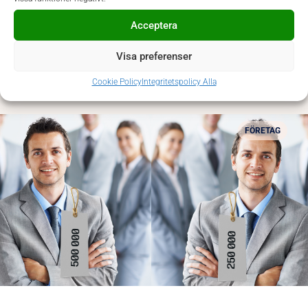
Acceptera
Visa preferenser
Välkommen Elin! Prodiems nya COO
Cookie Policy
Integritetspolicy Alla
FÖRETAG