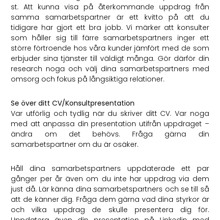
st. Att kunna visa på återkommande uppdrag från
samma samarbetspartner är ett kvitto på att du
tidigare har gjort ett bra jobb. Vi märker att konsulter
som håller sig till färre samarbetspartners inger ett
större förtroende hos våra kunder jämfört med de som
erbjuder sina tjänster till väldigt många. Gör därför din
research noga och välj dina samarbetspartners med
omsorg och fokus på långsiktiga relationer.
Se över ditt CV/Konsultpresentation
Var utförlig och tydlig när du skriver ditt CV. Var noga
med att anpassa din presentation utifrån uppdraget –
ändra om det behövs. Fråga gärna din
samarbetspartner om du är osäker.
Håll dina samarbetspartners uppdaterade ett par
gånger per år även om du inte har uppdrag via dem
just då. Lär känna dina samarbetspartners och se till så
att de känner dig. Fråga dem gärna vad dina styrkor är
och vilka uppdrag de skulle presentera dig för.
Uppdatera även din presentation på Linkedin med