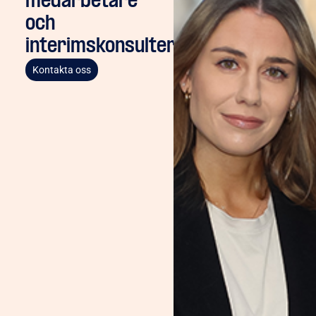
medarbetare
och
interimskonsulter
Kontakta oss