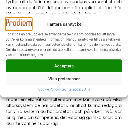
tydligt att du är intresserad av kundens verksamhet och
av uppdraget. Ställ frågor och säg explicit att ”det här
låter jätteintressant”, om det är så det känns.
Hantera samtycke
Använd din feedback
Var noga med att få feedback från dina tidigare
För att ge en bra upplevelse använder vi teknik som cookies för att lagra
uppdrag direkt från kunden eller din samarbetspartner.
och/eller komma åt enhetsinformation. När du samtycker till dessa tekniker
kan vi behandla data som surfbeteende eller unika ID:n på denna webbplats.
Denna feedback kan du använda dig av vid möten inför
Om du inte samtycker eller om du återkallar ditt samtycke kan detta påverka
nya uppdrag.
vissa funktioner negativt.
Acceptera
Visa preferenser
Tips på vägen
Cookie Policy
Integritetspolicy Alla
”Kan man ett affärssystem så kan man alla”
– Nja. Vi
möter emellanåt konsulter som inte kan svara på vilka
affärssystem de har arbetat i. Se till att kunna redogöra
för vilka system du har arbetat i och på vilken nivå. Var
ärlig med din kompetens, det visar sig ganska snart om
du inte varit helt uppriktig.