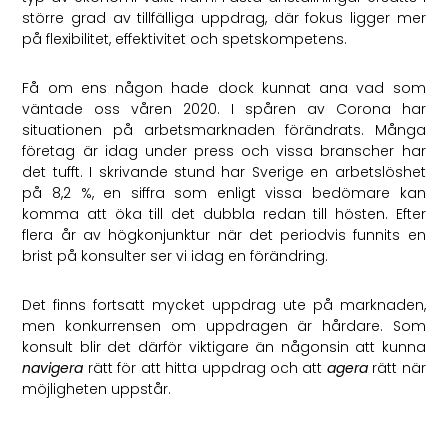
större grad av tillfälliga uppdrag, där fokus ligger mer
på flexibilitet, effektivitet och spetskompetens.
Få om ens någon hade dock kunnat ana vad som
väntade oss våren 2020. I spåren av Corona har
situationen på arbetsmarknaden förändrats. Många
företag är idag under press och vissa branscher har
det tufft. I skrivande stund har Sverige en arbetslöshet
på 8,2 %, en siffra som enligt vissa bedömare kan
komma att öka till det dubbla redan till hösten. Efter
flera år av högkonjunktur när det periodvis funnits en
brist på konsulter ser vi idag en förändring.
Det finns fortsatt mycket uppdrag ute på marknaden,
men konkurrensen om uppdragen är hårdare. Som
konsult blir det därför viktigare än någonsin att kunna
navigera
rätt för att hitta uppdrag och att
agera
rätt när
möjligheten uppstår.