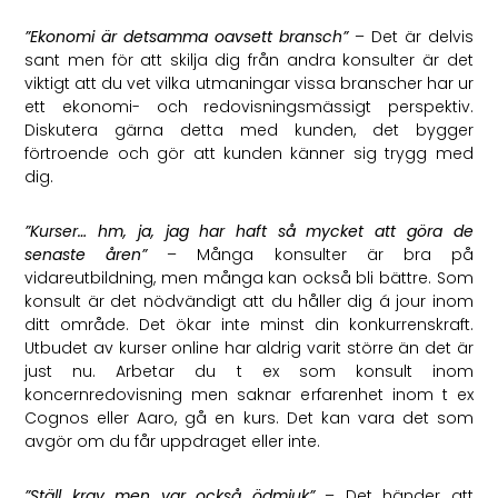
”Ekonomi är detsamma oavsett bransch”
– Det är delvis
sant men för att skilja dig från andra konsulter är det
viktigt att du vet vilka utmaningar vissa branscher har ur
ett ekonomi- och redovisningsmässigt perspektiv.
Diskutera gärna detta med kunden, det bygger
förtroende och gör att kunden känner sig trygg med
dig.
”Kurser… hm, ja, jag har haft så mycket att göra de
senaste åren”
– Många konsulter är bra på
vidareutbildning, men många kan också bli bättre. Som
konsult är det nödvändigt att du håller dig á jour inom
ditt område. Det ökar inte minst din konkurrenskraft.
Utbudet av kurser online har aldrig varit större än det är
just nu. Arbetar du t ex som konsult inom
koncernredovisning men saknar erfarenhet inom t ex
Cognos eller Aaro, gå en kurs. Det kan vara det som
avgör om du får uppdraget eller inte.
”Ställ krav men var också ödmjuk”
– Det händer att