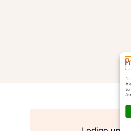
För
åt 
sur
åte