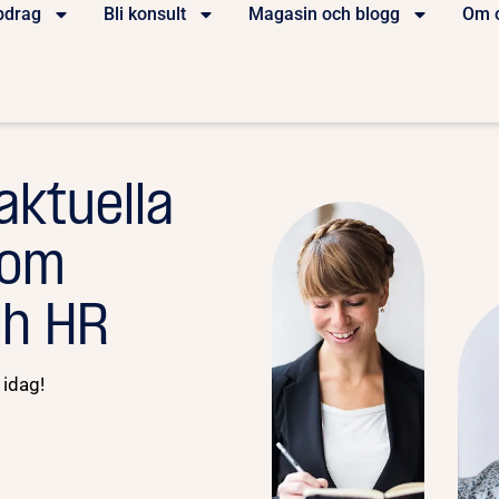
pdrag
Bli konsult
Magasin och blogg
Om 
aktuella
nom
ch HR
 idag!