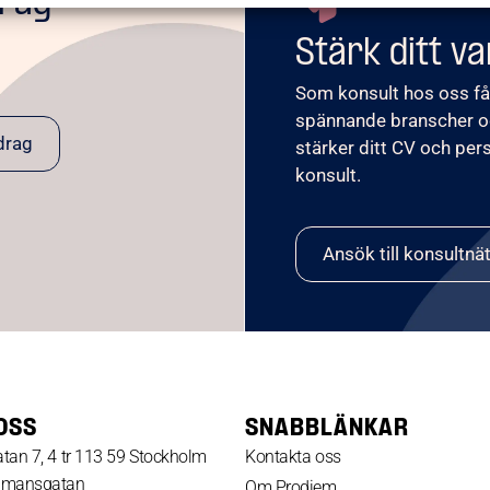
drag
Stärk ditt v
Som konsult hos oss får
spännande branscher o
drag
stärker ditt CV och per
konsult.
Ansök till konsultnä
OSS
SNABBLÄNKAR
tan 7, 4 tr 113 59 Stockholm
Kontakta oss
dmansgatan
Om Prodiem