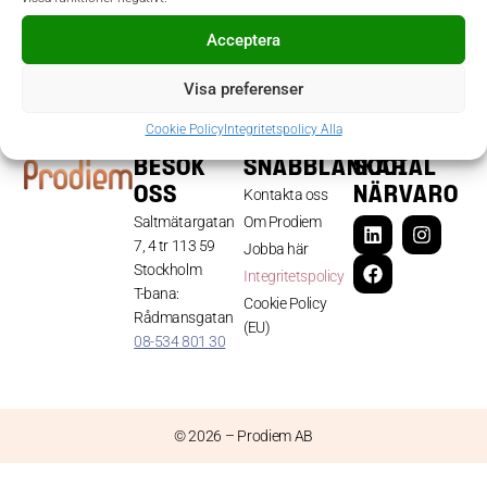
Acceptera
Visa preferenser
Cookie Policy
Integritetspolicy Alla
BESÖK
SNABBLÄNKAR
SOCIAL
OSS
NÄRVARO
Kontakta oss
Saltmätargatan
Om Prodiem
7, 4 tr 113 59
Jobba här
Stockholm
Integritetspolicy
T-bana:
Cookie Policy
Rådmansgatan
(EU)
08-534 801 30
© 2026 – Prodiem AB