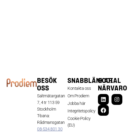
BESÖK
SNABBLÄNKAR
SOCIAL
OSS
NÄRVARO
Kontakta oss
Saltmätargatan
Om Prodiem
7, 4 tr 113 59
Jobba här
Stockholm
Integritetspolicy
T-bana:
Cookie Policy
Rådmansgatan
(EU)
08-534 801 30