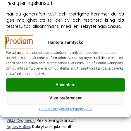
rekryteringskonsult
När du genomfört MAP och Matrigma kommer du att
ges möjlighet att ta del av och resonera kring ditt
testresultat tillsammans med en rekryteringskonsult. I
återkopplingen utgår vi från ditt testresultat och
kommer även be om exempel på hur du agerar i olika
Hantera samtycke
arbetssituationer. Inför återkopplingen rekommenderar
vi dig att reflektera och se över ditt testresultat. Känner
För att ge en bra upplevelse använder vi teknik som cookies för att lagra
du igen dig i resultatet eller är det något som sticker ut?
och/eller komma åt enhetsinformation. När du samtycker till dessa tekniker
Sammanfattningsvis är testerna en del av den totala
kan vi behandla data som surfbeteende eller unika ID:n på denna webbplats.
Om du inte samtycker eller om du återkallar ditt samtycke kan detta påverka
bedömningsprocessen samt ett verktyg för att fatta
vissa funktioner negativt.
objektiva och välgrundade beslut. Vi är intresserade av
vem du är och vill ge dig som kandidat bästa möjliga
Acceptera
förutsättningar att prestera i din framtida roll. Vi hoppas
att detta har gett dig en djupare förståelse för hur du
Visa preferenser
kan förbereda dig inför nästa steg i din
rekryteringsprocess. Stort lycka till!
Cookie Policy
Integritetspolicy Alla
, Rekryteringskonsult
Vilda Cygnaeus
, Rekryteringskonsult
Agnes Hallén