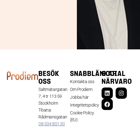
BESÖK
SNABBLÄNKAR
SOCIAL
OSS
NÄRVARO
Kontakta oss
Saltmätargatan
Om Prodiem
7, 4 tr 113 59
Jobba här
Stockholm
Integritetspolicy
T-bana:
Cookie Policy
Rådmansgatan
(EU)
08-534 801 30