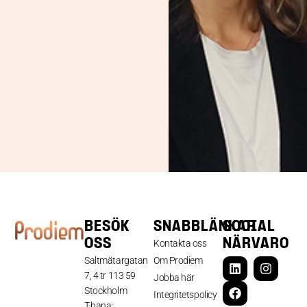
BESÖK
SNABBLÄNKAR
SOCIAL
OSS
NÄRVARO
Kontakta oss
Saltmätargatan
Om Prodiem
7, 4 tr 113 59
Jobba här
Stockholm
Integritetspolicy
T-bana: