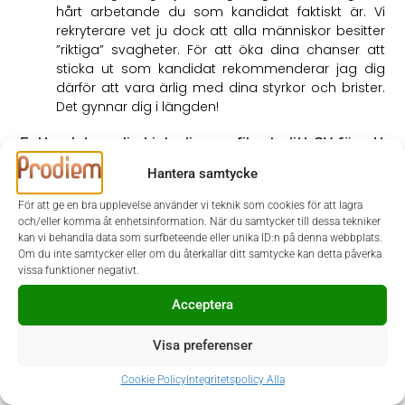
hårt arbetande du som kandidat faktiskt är. Vi
rekryterare vet ju dock att alla människor besitter
”riktiga” svagheter. För att öka dina chanser att
sticka ut som kandidat rekommenderar jag dig
därför att vara ärlig med dina styrkor och brister.
Det gynnar dig i längden!
5. Uppdatera din Linkedin-profil och ditt CV för att
öka möjligheten att bli kontaktad!
Hantera samtycke
Har du personalansvar idag?
Har du implementerat
För att ge en bra upplevelse använder vi teknik som cookies för att lagra
något system nyligen eller är du den som är ansvarig
och/eller komma åt enhetsinformation. När du samtycker till dessa tekniker
för IFRS-frågor eller projektredovisning i ditt team? Skriv
kan vi behandla data som surfbeteende eller unika ID:n på denna webbplats.
ut det i ditt cv och på Linkedin! Vi letar ofta efter
Om du inte samtycker eller om du återkallar ditt samtycke kan detta påverka
kandidater som anger nyckelord i sina profiler och det
vissa funktioner negativt.
ökar därför chansen att du blir kontaktad för rätt
Acceptera
matchning.
Visa preferenser
6. Du är ditt eget varumärke – tänk därför på det
här!
Cookie Policy
Integritetspolicy Alla
Återigen, ärlighet varar längst.
Var transparent