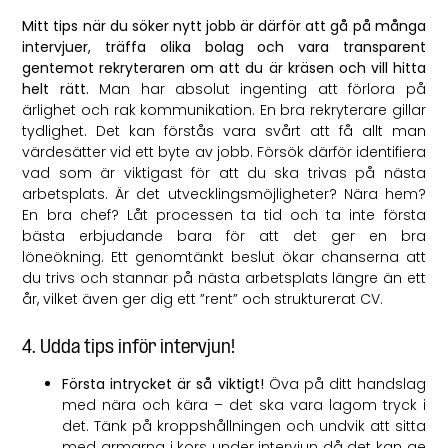
Mitt tips när du söker nytt jobb är därför att gå på många
intervjuer, träffa olika bolag och vara transparent
gentemot rekryteraren om att du är kräsen och vill hitta
helt rätt.
Man har absolut ingenting att förlora på
ärlighet och rak kommunikation. En bra rekryterare gillar
tydlighet. Det kan förstås vara svårt att få allt man
värdesätter vid ett byte av jobb. Försök därför identifiera
vad som är viktigast för att du ska trivas på nästa
arbetsplats. Är det utvecklingsmöjligheter? Nära hem?
En bra chef? Låt processen ta tid och ta inte första
bästa erbjudande bara för att det ger en bra
löneökning. Ett genomtänkt beslut ökar chanserna att
du trivs och stannar på nästa arbetsplats längre än ett
år, vilket även ger dig ett ”rent” och strukturerat CV.
4. Udda tips inför intervjun!
Första intrycket är så viktigt!
Öva på ditt handslag
med nära och kära – det ska vara lagom tryck i
det. Tänk på kroppshållningen och undvik att sitta
med armarna i kors under intervjun då det kan ge