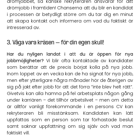
drömjobbet, så kanske rekryteraren ansvarar för ditt
drömjobb i framtiden! Chanserna att du blir en kandidat
i processen är betydligt större om du tar dig en minut
att skapa kontakt och informera om vad du faktiskt är
intresserad av.
3. Våga vara kräsen – för din egen skull!
Har du nyligen landat i att du är öppen för nya
jobbmöjligheter?
Vi blir ofta kontaktade av kandidater
som berättar att de precis börjat kolla på nya jobb.
Inom loppet av en vecka kan de ha signat för nya jobb,
men efter ytterligare några månader hör de återigen av
sig på jakt efter jobb för att det förra ”inte blev helt rätt”.
Givetvis kan alla hamna på fel arbetsplats någon gång
under karriären – det tillhör arbetslivet – men om detta
är alltför vanligt förekommande i en persons CV kan
rekryteraren bli misstänksam. Kandidaten kan lätt
uppfattas som en person som tar förhastade beslut
samt saknar uppfattning om sig själv och vad man
faktiskt vill.