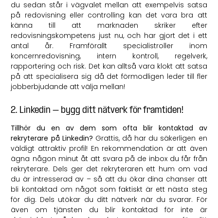
du sedan står i vägvalet mellan att exempelvis satsa
på redovisning eller controlling kan det vara bra att
känna till att marknaden skriker efter
redovisningskompetens just nu, och har gjort det i ett
antal år. Framförallt specialistroller inom
koncernredovisning, intern kontroll, regelverk,
rapportering och risk. Det kan alltså vara klokt att satsa
på att specialisera sig då det förmodligen leder till fler
jobberbjudande att välja mellan!
2. Linkedin – bygg ditt nätverk för framtiden!
Tillhör du en av dem som ofta blir kontaktad av
rekryterare på Linkedin?
Grattis, då har du säkerligen en
väldigt attraktiv profil! En rekommendation är att även
ägna någon minut åt att svara på de inbox du får från
rekryterare. Dels ger det rekryteraren ett hum om vad
du är intresserad av – så att du ökar dina chanser att
bli kontaktad om något som faktiskt är ett nästa steg
för dig. Dels utökar du ditt nätverk när du svarar. För
även om tjänsten du blir kontaktad för inte är