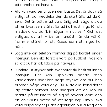
ett nonchalant intryck.
Alla kan vara sena, även den bästa.
Det är dock så
viktigt att du meddelar den du ska träffa att du är
sen. Det är bättre att vara ärlig och säga att du
blir en kvart sen istället för att i all hast ringa för att
meddela att du ”blir någon minut sen”. Och det
viktigast av allt – be om ursäkt när du väl är
framme istället för att låtsas som att inget har
hänt.
Lägg inte din telefon framför dig på bordet under
intervjun.
Den ska förstås vara på ljudlöst i väskan
så att du har allt fokus på intervjun.
Fundera ut styrkor och svagheter du besitter innan
intervjun.
Det kan upplevas banalt men
kandidatens svar kan säga mycket om hur hen
arbetar. Våga vara ärlig. 90 % av alla kandidater
jag träffar nämner som svaghet att de kan bli
”bättre på att inte ta på sig så mycket jobb” och
att de ”vill bli bättre på att säga nej”. Om vi ska
vara ärliga säger ju det egentligen hur duktig och