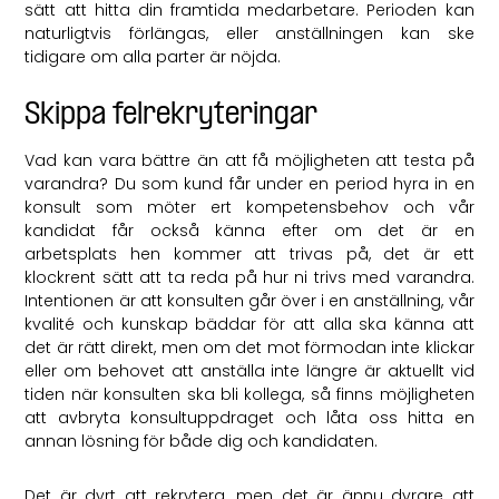
sätt att hitta din framtida medarbetare. Perioden kan
naturligtvis förlängas, eller anställningen kan ske
tidigare om alla parter är nöjda.
Skippa felrekryteringar
Vad kan vara bättre än att få möjligheten att testa på
varandra? Du som kund får under en period hyra in en
konsult som möter ert kompetensbehov och vår
kandidat får också känna efter om det är en
arbetsplats hen kommer att trivas på, det är ett
klockrent sätt att ta reda på hur ni trivs med varandra.
Intentionen är att konsulten går över i en anställning, vår
kvalité och kunskap bäddar för att alla ska känna att
det är rätt direkt, men om det mot förmodan inte klickar
eller om behovet att anställa inte längre är aktuellt vid
tiden när konsulten ska bli kollega, så finns möjligheten
att avbryta konsultuppdraget och låta oss hitta en
annan lösning för både dig och kandidaten.
Det är dyrt att rekrytera, men det är ännu dyrare att