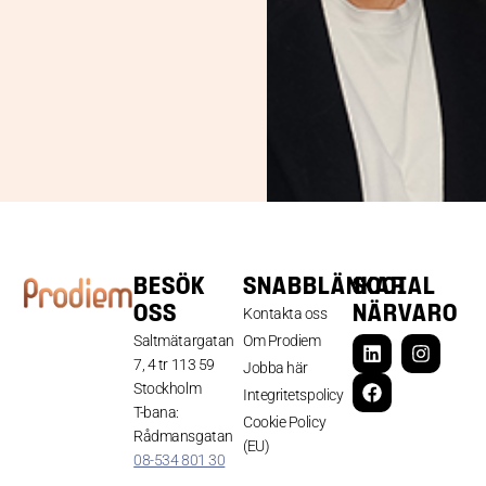
BESÖK
SNABBLÄNKAR
SOCIAL
OSS
NÄRVARO
Kontakta oss
Saltmätargatan
Om Prodiem
7, 4 tr 113 59
Jobba här
Stockholm
Integritetspolicy
T-bana:
Cookie Policy
Rådmansgatan
(EU)
08-534 801 30