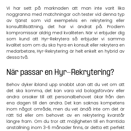
Vi har sett på marknaden att man inte varit lika
noggranna med matchningar och tester vid denna typ
av tjänst som vid exempelvis en rekrytering eller
konsulttillsättning, det har vi ändrat på. Prodiem
kompromissar aldrig med kvaliteten. När vi erbjuder dig
som kund att Hyr-Rekrytera så erbjuder vi samma
kvalitet som om du ska hyra en konsult eller rekrytera en
medarbetare, Hyr-Rekrytering är helt enkelt en hybrid av
dessa två.
När passar en Hyr-Rekrytering?
Behov dyker ibland upp snabbt utan att du vet om att
det ska komma, det kan vara vid bolagsförvärv eller
andra orsaker till att personalbehovet ökar från den
ena dagen till den andra. Det kan saknas kompetens
inom något område, men du vet ändå inte om det är
rätt tid eller om behovet av en rekrytering kvarstår
längre fram. Om du tror att möjligheten till en framtida
anställning inom 3-6 månader finns, är detta ett perfekt