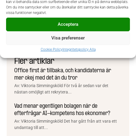
kan vi behandla data som surfbeteende eller unika ID:n på denna webbplats.
Rekryteringskonsult
Om du inte samtycker eller om du återkallar ditt samtycke kan detta påverka
vissa funktioner negativt.
Dela gärna inlägget med någon
Acceptera
Facebook
Twitter
LinkedIn
Visa preferenser
Email
Cookie Policy
Integritetspolicy Alla
Fler artiklar
Office first är tillbaka, och kandidaterna är
mer okej med det än du tror
Av: Viktoria Simmingsköld För två år sedan var det
nästan omöjligt att rekrytera...
Vad menar egentligen bolagen när de
efterfrågar AI-kompetens hos ekonomer?
Av: Viktoria Simmingsköld Det har gått från att vara ett
undantag till att...