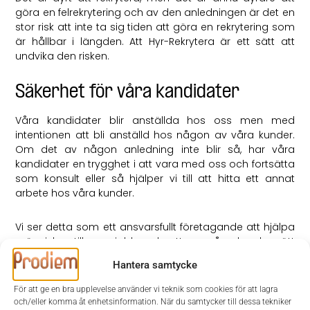
göra en felrekrytering och av den anledningen är det en
stor risk att inte ta sig tiden att göra en rekrytering som
är hållbar i längden. Att Hyr-Rekrytera är ett sätt att
undvika den risken.
Säkerhet för våra kandidater
Våra kandidater blir anställda hos oss men med
intentionen att bli anställd hos någon av våra kunder.
Om det av någon anledning inte blir så, har våra
kandidater en trygghet i att vara med oss och fortsätta
som konsult eller så hjälper vi till att hitta ett annat
arbete hos våra kunder.
Vi ser detta som ett ansvarsfullt företagande att hjälpa
människor till nya jobb och att ge våra kunder rätt
medarbetare, vi lär känna både kund och kandidat, på
Hantera samtycke
riktigt.
För att ge en bra upplevelse använder vi teknik som cookies för att lagra
och/eller komma åt enhetsinformation. När du samtycker till dessa tekniker
Caroline Björk