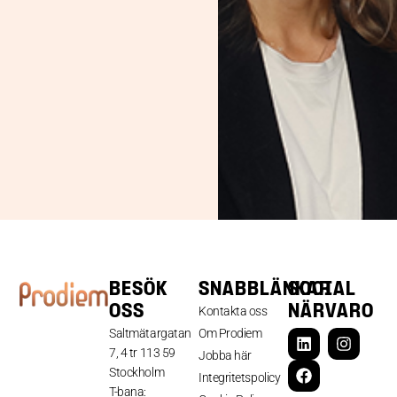
BESÖK
SNABBLÄNKAR
SOCIAL
OSS
NÄRVARO
Kontakta oss
Saltmätargatan
Om Prodiem
7, 4 tr 113 59
Jobba här
Stockholm
Integritetspolicy
T-bana: