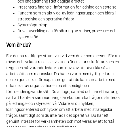
och engagemang i det dagliga arbetet
Presentera finansiell information för ledning och styrelse
Fungera som en aktiv del av ledningsgruppen och bidra i
strategiska och operativa frågor
Systemägarskap
Driva utveckling och förbättring av rutiner, processer och
systemstöd
Vem är du?
För denna roll lägger vi stor vikt vid vem du är som person. För att
trivas och lyckas i rollen ser vi att du är en stark slutförare och en
trygg och närvarande ledare som drivs av att utveckla såväl
arbetssätt som människor. Du har en varm men tydlig ledarstil
och en god social förmåga som gör att du kan samarbeta med
olika delar av organisationen på ett smidigt och
förtroendeingivande sätt. Du är lugn, samlad och har ett naturligt
sätt att hantera sammanhang där ekonomiska frågor diskuteras
på lednings- och styrelsenivå. Vidare är du nyfiken,
lösningsorienterad och tycker om att arbeta med strategiska
frågor, samtidigt som du inte räds det operativa. Du har ett
genuint intresse för verksamheten och motiveras av att förstå