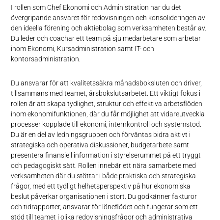
I rollen som Chef Ekonomi och Administration har du det
övergripande ansvaret för redovisningen och konsolideringen av
den ideella förening och aktiebolag som verksamheten består av.
Du leder och coachar ett team på sju medarbetare som arbetar
inom Ekonomi, Kursadministration samt IT- och
kontorsadministration.
Du ansvarar för att kvalitetssäkra månadsboksluten och driver,
tillsammans med teamet, årsbokslutsarbetet. Ett viktigt fokus i
rollen är att skapa tydlighet, struktur och effektiva arbetsflöden
inom ekonomifunktionen, där du får möjlighet att vidareutveckla
processer kopplade till ekonomi, internkontroll och systemstöd.
Du är en del av ledningsgruppen och förväntas bidra aktivt i
strategiska och operativa diskussioner, budgetarbete samt
presentera finansiell information i styrelserummet på ett tryggt
och pedagogiskt sätt. Rollen innebär ett nära samarbete med
verksamheten där du stöttar i både praktiska och strategiska
frågor, med ett tydligt helhetsperspektiv på hur ekonomiska
beslut påverkar organisationen i stort. Du godkänner fakturor
och tidrapporter, ansvarar för löneflödet och fungerar som ett
stöd till teamet i olika redovisningsfrågor och administrativa