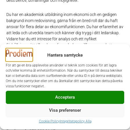
dess behov, utmaningar och möjligheter.
Du har en akademisk utbildning inom ekonomi och en gedigen
bakgrund inom redovisning, gärna från en bred roll där du haft
ansvar för flera delar av ekonomifunktionen. Du har erfarenhet av
att leda och utveckla team och känner dig trygg i ditt ledarskap.
Vidare har du ett intresse för analys och ett nyfiket
förhållningssätt till vad som ligger bakom siffrorna, med ett
tydligt framåtblickande perspektiv. Du är van vid att arbeta med
Hantera samtycke
ledarskap och processutveckling i komplexa miljöer och har
förmågan att både driva egna operativa frågor och att hålla ihop
För att ge en bra upplevelse använder vi teknik som cookies för att lagra
helheten. Du har förståelse och/eller erfarenhet av
och/eller komma åt enhetsinformation. När du samtycker till dessa tekniker
systemägarskap för administrativa system. Erfarenhet från
kan vi behandla data som surfbeteende eller unika ID:n på denna webbplats.
Om du inte samtycker eller om du återkallar ditt samtycke kan detta påverka
närliggande verksamhet eller bransch är meriterande.
vissa funktioner negativt.
Ansökan
Acceptera
I denna rekrytering samarbetar TYA med Prodiem. Urval och
Visa preferenser
intervjuer sker löpande, varför vi gärna vill ha din ansökan så
snart som möjligt. Ansökan sker via Prodiems hemsida
Cookie Policy
Integritetspolicy Alla
www.prodiem.se
. Vid frågor kontaktar du Jessica Maurell på