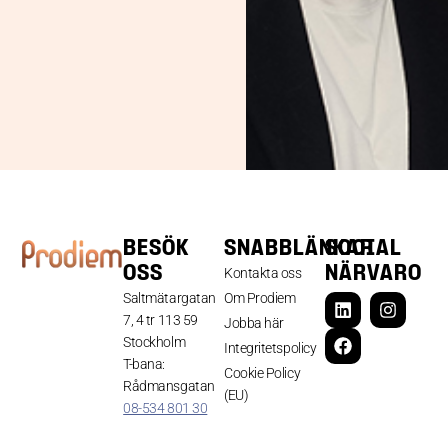
BESÖK
SNABBLÄNKAR
SOCIAL
OSS
NÄRVARO
Kontakta oss
Saltmätargatan
Om Prodiem
7, 4 tr 113 59
Jobba här
Stockholm
Integritetspolicy
T-bana:
Cookie Policy
Rådmansgatan
(EU)
08-534 801 30