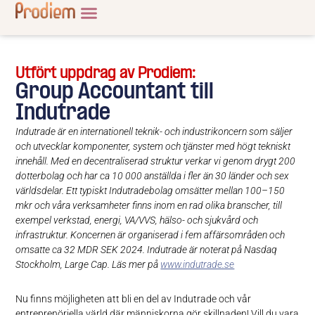
Utfört uppdrag av Prodiem:
Group Accountant till
Indutrade
Indutrade är en internationell teknik- och industrikoncern som säljer
och utvecklar komponenter, system och tjänster med högt tekniskt
innehåll. Med en decentraliserad struktur verkar vi genom drygt 200
dotterbolag och har ca 10 000 anställda i fler än 30 länder och sex
världsdelar. Ett typiskt Indutradebolag omsätter mellan 100–150
mkr och våra verksamheter finns inom en rad olika branscher, till
exempel verkstad, energi, VA/VVS, hälso- och sjukvård och
infrastruktur. Koncernen är organiserad i fem affärsområden och
omsatte ca 32 MDR SEK 2024. Indutrade är noterat på Nasdaq
Stockholm, Large Cap. Läs mer på
www.indutrade.se
Nu finns möjligheten att bli en del av Indutrade och vår
entreprenöriella värld där människorna gör skillnaden! Vill du vara