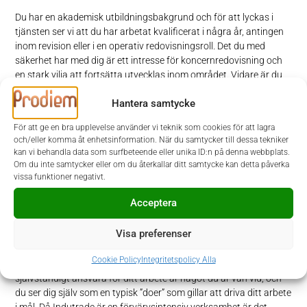
Du har en akademisk utbildningsbakgrund och för att lyckas i
tjänsten ser vi att du har arbetat kvalificerat i några år, antingen
inom revision eller i en operativ redovisningsroll.
Det du med
säkerhet har med dig är ett intresse för koncernredovisning och
en stark vilja att fortsätta utvecklas inom området. Vidare är du
en person med systemintresse och har mycket goda kunskaper i
Hantera samtycke
Excel, där du trivs med att använda digitala verktyg för att
effektivisera och kvalitetssäkra arbetet. Då Indutrade verkar
För att ge en bra upplevelse använder vi teknik som cookies för att lagra
internationellt är det viktigt att du behärskar engelska och
och/eller komma åt enhetsinformation. När du samtycker till dessa tekniker
svenska i såväl tal som skrift.
kan vi behandla data som surfbeteende eller unika ID:n på denna webbplats.
Om du inte samtycker eller om du återkallar ditt samtycke kan detta påverka
vissa funktioner negativt.
Du som person
Acceptera
För att lyckas i rollen ser vi att du är en person med god känsla
för detaljer samt besitter förmågan att arbeta noggrant,
Visa preferenser
strukturerat och med hög kvalitet. Vidare är du en person som
gillar samarbete och för dig är det naturligt att vara ett bollplank
Cookie Policy
Integritetspolicy Alla
kring olika frågor som uppkommer i verksamheten. Att
självständigt ansvara för ditt arbete är något du är van vid, och
du ser dig själv som en typisk ”doer” som gillar att driva ditt arbete
i mål. Då Indutrade är en förvärvsintensiv verksamhet är det