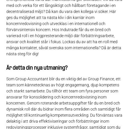
med och verka för ett långsiktigt och hållbart företagande i en
decentraliserad miljö? Då kan du vara den kollega vi söker. Här
ges du möjlighet att ta nästa kliv i din karriär inom
koncernredovisning och utvecklas i en internationell och
förvärvsintensiv koncern. Hos Indutrade får du en bred och
varierad roll i en högpresterande miljö där förbättringsarbete,
ansvar och kvalitet står i fokus. Lockas du av att ha en roll med
många kontakter, såväl svenska som internationella? Då är detta
nästa steg för dig!
Är detta din nya utmaning?
Som Group Accountant blir du en viktig del av Group Finance, ett
team som kännetecknas av högt engagemang, djup kompetens
och starkt samarbete. Du tillhör ett team om fyra personer som
ansvarar för konsolidering och koncernredovisning inom
koncernen. Genom roterande arbetsuppgifter får du en bred och
dynamisk roll där du bidrar inom flera områden och samtidigt får
möjlighet till kontinuerlig kompetensutveckling. Du förväntas vara
delaktig i att driva effektiviseringar och förbättringar inom
redovisningsprocesser inklusive systemfrågor, samtidigt som du