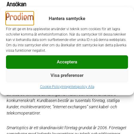
Ansökan
I denna rekrytering samarbetar Smartoptics med Prodiem. Urval
Hantera samtycke
och intervjuer sker löpande, varför vi gärna vill ha din ansökan så
snart som möjligt. Ansökan sker via Prodiems hemsida
För att ge en bra upplevelse använder vi teknik som cookies för att lagra
och/eller komma åt enhetsinformation. När du samtycker till dessa tekniker
www.prodiem.se
. Vid frågor kontaktar du Jakob Altensten, tfn
kan vi behandla data som surfbeteende eller unika ID:n på denna webbplats.
073-344 51 80, eller Johan Mothander, tfn 070-910 14 65.
Om du inte samtycker eller om du återkallar ditt samtycke kan detta påverka
vissa funktioner negativt.
Välkommen med din ansökan!
Acceptera
Om Smartoptics
Visa preferenser
Smartoptics erbjuder innovativa optiska nätlösningar och
Cookie Policy
Integritetspolicy Alla
komponenter för den nya tidens öppna nät. Företaget fokuserar på
att lösa de tekniska utmaningarna i näten och öka sina kunders
konkurrenskraft. Kundbasen består av tusentals företag, statliga
kunder, molnleverantörer, “internet exchanges” samt kabel- och
telekomoperatörer.
Smartoptics är ett skandinaviskt företag grundat år 2006. Företaget
samarbetar med ledande leverantörer av teknik och nätlösningar