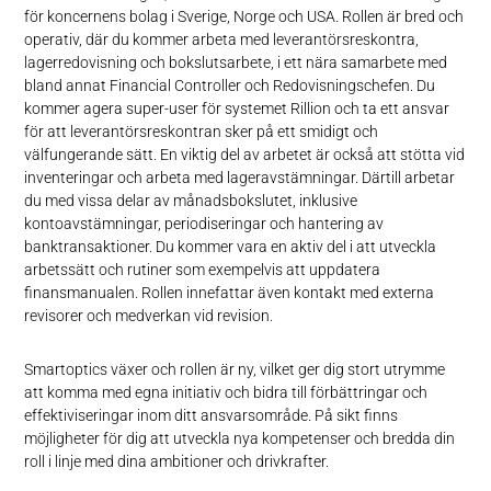
för koncernens bolag i Sverige, Norge och USA. Rollen är bred och
operativ, där du kommer arbeta med leverantörsreskontra,
lagerredovisning och bokslutsarbete, i ett nära samarbete med
bland annat Financial Controller och Redovisningschefen. Du
kommer agera super-user för systemet Rillion och ta ett ansvar
för att leverantörsreskontran sker på ett smidigt och
välfungerande sätt. En viktig del av arbetet är också att stötta vid
inventeringar och arbeta med lageravstämningar. Därtill arbetar
du med vissa delar av månadsbokslutet, inklusive
kontoavstämningar, periodiseringar och hantering av
banktransaktioner. Du kommer vara en aktiv del i att utveckla
arbetssätt och rutiner som exempelvis att uppdatera
finansmanualen. Rollen innefattar även kontakt med externa
revisorer och medverkan vid revision.
Smartoptics växer och rollen är ny, vilket ger dig stort utrymme
att komma med egna initiativ och bidra till förbättringar och
effektiviseringar inom ditt ansvarsområde. På sikt finns
möjligheter för dig att utveckla nya kompetenser och bredda din
roll i linje med dina ambitioner och drivkrafter.