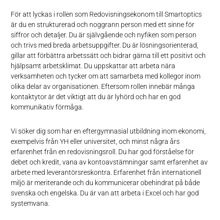
För att lyckas i rollen som Redovisningsekonom till Smartoptics
är du en strukturerad och noggrann person med ett sinne för
siffror och detaljer. Du är självgående och nyfiken som person
och trivs med breda arbetsuppgifter. Du är lösningsorienterad,
gillar att förbättra arbetssätt och bidrar gärna till ett positivt och
hjälpsamt arbetsklimat. Du uppskattar att arbeta nära
verksamheten och tycker om att samarbeta med kollegor inom
olika delar av organisationen. Eftersom rollen innebär många
kontaktytor är det viktigt att du är lyhörd och har en god
kommunikativ förmåga.
Vi söker dig som har en eftergymnasial utbildning inom ekonomi,
exempelvis från YH eller universitet, och minst några års
erfarenhet från en redovisningsroll. Du har god förståelse för
debet och kredit, vana av kontoavstämningar samt erfarenhet av
arbete med leverantörsreskontra. Erfarenhet från internationell
miljö är meriterande och du kommunicerar obehindrat på både
svenska och engelska. Du är van att arbeta i Excel och har god
systemvana.