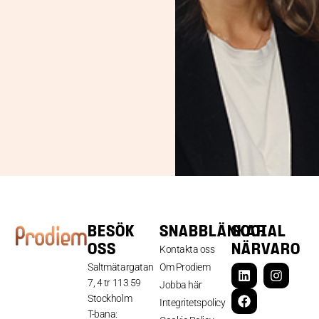
BESÖK
SNABBLÄNKAR
SOCIAL
OSS
NÄRVARO
Kontakta oss
Saltmätargatan
Om Prodiem
7, 4 tr 113 59
Jobba här
Stockholm
Integritetspolicy
T-bana: