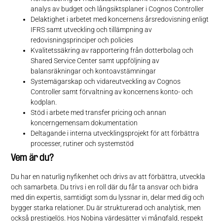
analys av budget och långsiktsplaner i Cognos Controller
Delaktighet i arbetet med koncernens årsredovisning enligt
IFRS samt utveckling och tillämpning av
redovisningsprinciper och policies
Kvalitetssäkring av rapportering från dotterbolag och
Shared Service Center samt uppföljning av
balansräkningar och kontoavstämningar
Systemägarskap och vidareutveckling av Cognos
Controller samt förvaltning av koncernens konto- och
kodplan.
Stöd i arbete med transfer pricing och annan
koncerngemensam dokumentation
Deltagande i interna utvecklingsprojekt för att förbättra
processer, rutiner och systemstöd
Vem är du?
Du har en naturlig nyfikenhet och drivs av att förbättra, utveckla
och samarbeta. Du trivs i en roll där du får ta ansvar och bidra
med din expertis, samtidigt som du lyssnar in, delar med dig och
bygger starka relationer. Du är strukturerad och analytisk, men
också prestigelös. Hos Nobina värdesätter vi mångfald, respekt