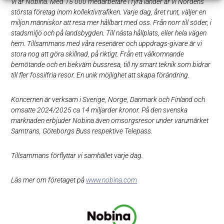
Vi är Nobina. Med 15 000 medarbetare i fyra länder är vi Nordens
största företag inom kollektivtrafiken. Varje dag, året runt, väljer en
miljon människor att resa mer hållbart med oss. Från norr till söder, i
stadsmiljö och på landsbygden. Till nästa hållplats, eller hela vägen
hem. Tillsammans med våra resenärer och uppdrags-givare är vi
stora nog att göra skillnad, på riktigt. Från ett välkomnande
bemötande och en bekväm bussresa, till ny smart teknik som bidrar
till fler fossilfria resor. En unik möjlighet att skapa förändring.
Koncernen är verksam i Sverige, Norge, Danmark och Finland och
omsatte 2024/2025 ca 14 miljarder kronor. På den svenska
marknaden erbjuder Nobina även omsorgsresor under varumärket
Samtrans, Göteborgs Buss respektive Telepass.
Tillsammans förflyttar vi samhället varje dag.
Läs mer om företaget på
www.nobina.com