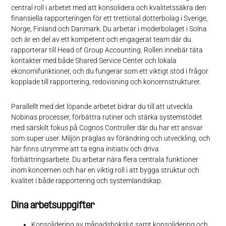
central roll i arbetet med att konsolidera och kvalitetssäkra den
finansiella rapporteringen för ett trettiotal dotterbolag i Sverige,
Norge, Finland och Danmark. Du arbetar i moderbolaget i Solna
och är en del av ett kompetent och engagerat team där du
rapporterar till Head of Group Accounting. Rollen innebär täta
kontakter med både Shared Service Center och lokala
ekonomifunktioner, och du fungerar som ett viktigt stöd i frågor
kopplade till rapportering, redovisning och koncernstrukturer.
Parallellt med det löpande arbetet bidrar du till att utveckla
Nobinas processer, förbättra rutiner och stärka systemstödet
med särskilt fokus på Cognos Controller där du har ett ansvar
som super user. Miljön präglas av förändring och utveckling, och
här finns utrymme att ta egna initiativ och driva
förbättringsarbete. Du arbetar nära flera centrala funktioner
inom koncernen och har en viktig roll i att bygga struktur och
kvalitet i både rapportering och systemlandskap.
Dina arbetsuppgifter
Konsolidering av månadsbokslut samt konsolidering och