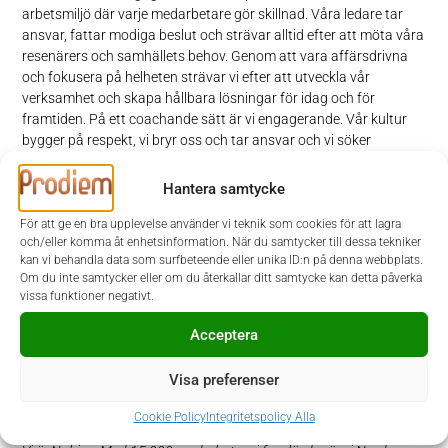
arbetsmiljö där varje medarbetare gör skillnad. Våra ledare tar
ansvar, fattar modiga beslut och strävar alltid efter att möta våra
resenärers och samhällets behov. Genom att vara affärsdrivna
och fokusera på helheten strävar vi efter att utveckla vår
verksamhet och skapa hållbara lösningar för idag och för
framtiden. På ett coachande sätt är vi engagerande. Vår kultur
bygger på respekt, vi bryr oss och tar ansvar och vi söker
ständigt nya perspektiv för att driva innovation.
Hantera samtycke
Ansökan
För att ge en bra upplevelse använder vi teknik som cookies för att lagra
och/eller komma åt enhetsinformation. När du samtycker till dessa tekniker
I denna rekrytering samarbetar Nobina med Prodiem. Urval och
kan vi behandla data som surfbeteende eller unika ID:n på denna webbplats.
intervjuer sker löpande, varför vi gärna vill ha din ansökan så
Om du inte samtycker eller om du återkallar ditt samtycke kan detta påverka
snart som möjligt. Ansökan sker via Prodiems hemsida
vissa funktioner negativt.
www.prodiem.se
. Vid frågor kontaktar du Vilda Cygnaeus på
Prodiem, tfn 070-557 96 06.
Acceptera
Visa preferenser
Välkommen med din ansökan – tillsammans håller vi samhället i
rörelse!
Cookie Policy
Integritetspolicy Alla