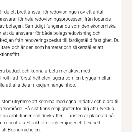
u ett brett ansvar för redovisningen av ett antal
ansvarar för hela redovisningsprocessen, från löpande
 av bolagen.
Samtidigt fungerar du som den ekonomiska
r att du ansvarar för både bolagsredovisning och
 kedjan från renoveringsbeslut till färdigställd fastighet. Du
ltare, och är den som hanterar och säkerställer att
tionsfritt.
lera budget och kunna arbeta mer aktivt med
 roll i att förstå helheten, agera som en brygga mellan
a att alla delar i kedjan hänger ihop.
ig stort utrymme att komma med egna initiativ och bidra till
arsområde. På sikt finns möjligheter för dig att utveckla
dina ambitioner och drivkrafter. Tjänsten är placerad på
i centrala Stockholm, och erbjuder ett flexibelt
 till Ekonomichefen.