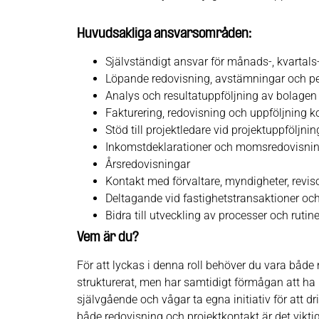
Huvudsakliga ansvarsområden:
Självständigt ansvar för månads-, kvartals
Löpande redovisning, avstämningar och pe
Analys och resultatuppföljning av bolagen 
Fakturering, redovisning och uppföljning ko
Stöd till projektledare vid projektuppföljnin
Inkomstdeklarationer och momsredovisni
Årsredovisningar
Kontakt med förvaltare, myndigheter, revis
Deltagande vid fastighetstransaktioner och
Bidra till utveckling av processer och rut
Vem är du?
För att lyckas i denna roll behöver du vara båd
strukturerat, men har samtidigt förmågan att ha m
självgående och vågar ta egna initiativ för att dr
både redovisning och projektkontakt är det viktig