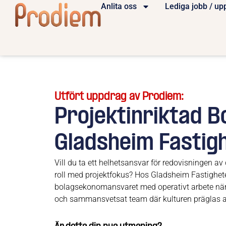
Anlita oss
Lediga jobb / up
Utfört uppdrag av Prodiem:
Projektinriktad B
Gladsheim Fastig
Vill du ta ett helhetsansvar för redovisningen a
roll med projektfokus? Hos Gladsheim Fastighete
bolagsekonomansvaret med operativt arbete nära b
och sammansvetsat team där kulturen präglas a