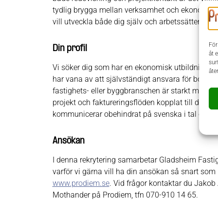
tydlig brygga mellan verksamhet och ekonomi. D
vill utveckla både dig själv och arbetssätten.
För
Din profil
åt 
sur
Vi söker dig som har en ekonomisk utbildning och
åte
har vana av att självständigt ansvara för bokslut
fastighets- eller byggbranschen är starkt meriter
projekt och faktureringsflöden kopplat till dessa
kommunicerar obehindrat på svenska i tal och sk
Ansökan
I denna rekrytering samarbetar Gladsheim Fastig
varför vi gärna vill ha din ansökan så snart so
www.prodiem.se
. Vid frågor kontaktar du Jakob
Mothander på Prodiem, tfn 070-910 14 65.