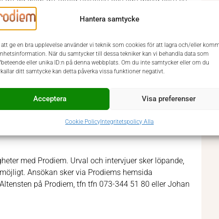
u tycker om ordning och reda, men är också nyfiken och
Hantera samtycke
 att ge en bra upplevelse använder vi teknik som cookies för att lagra och/eller kom
enhetsinformation. När du samtycker till dessa tekniker kan vi behandla data som
fbeteende eller unika ID:n på denna webbplats. Om du inte samtycker eller om du
 minst fyra till fem års erfarenhet inom redovisning. Du
rkallar ditt samtycke kan detta påverka vissa funktioner negativt.
 och helheten i redovisningsflödet. Erfarenhet från
ande, likaså om du tidigare haft en roll där du arbetat med
Acceptera
Visa preferenser
. Du har en god systemvana och är trygg i Excel. Du
rift.
Cookie Policy
Integritetspolicy Alla
heter med Prodiem. Urval och intervjuer sker löpande,
m möjligt. Ansökan sker via Prodiems hemsida
 Altensten på Prodiem, tfn tfn 073-344 51 80 eller Johan