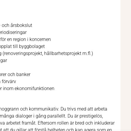
- och årsbokslut
riodiseringar
för en region i koncernen
pplat till byggbolaget
g (renoveringsprojekt, hållbarhetsprojekt m.fl.)
ngar
orer och banker
 förvärv
iner inom ekonomifunktionen
e noggrann och kommunikativ. Du trivs med att arbeta
ånga dialoger i gång parallellt. Du är prestigelös,
iva arbetet framåt. Eftersom rollen är bred och inkluderar
t att du gillar att förstå helheten och kan agera som en