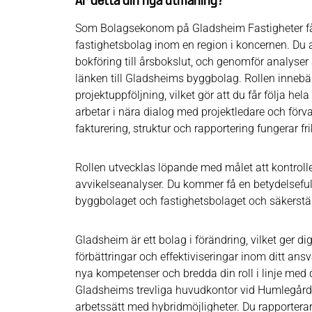
Är detta din nya utmaning?
Som Bolagsekonom på Gladsheim Fastigheter får d
fastighetsbolag inom en region i koncernen. Du 
bokföring till årsbokslut, och genomför analyser
länken till Gladsheims byggbolag. Rollen innebä
projektuppföljning, vilket gör att du får följa hela
arbetar i nära dialog med projektledare och förva
fakturering, struktur och rapportering fungerar frik
Rollen utvecklas löpande med målet att kontrol
avvikelseanalyser. Du kommer få en betydelsefull
byggbolaget och fastighetsbolaget och säkerställ
Gladsheim är ett bolag i förändring, vilket ger d
förbättringar och effektiviseringar inom ditt ansv
nya kompetenser och bredda din roll i linje med 
Gladsheims trevliga huvudkontor vid Humlegården 
arbetssätt med hybridmöjligheter. Du rapporterar