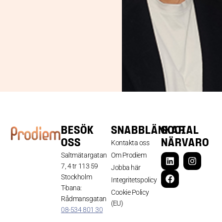
BESÖK
SNABBLÄNKAR
SOCIAL
OSS
NÄRVARO
Kontakta oss
Saltmätargatan
Om Prodiem
7, 4 tr 113 59
Jobba här
Stockholm
Integritetspolicy
T-bana:
Cookie Policy
Rådmansgatan
(EU)
08-534 801 30