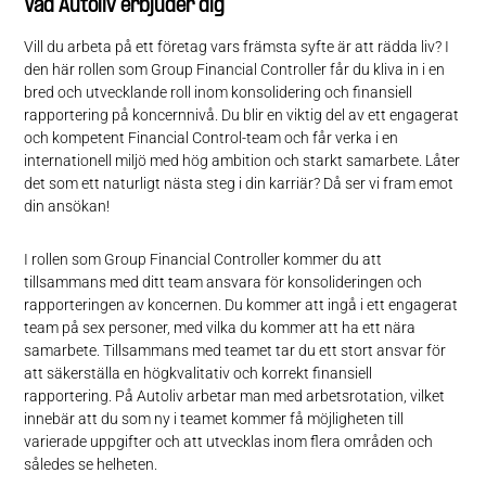
Vad Autoliv erbjuder dig
Vill du arbeta på ett företag vars främsta syfte är att rädda liv? I
den här rollen som Group Financial Controller får du kliva in i en
bred och utvecklande roll inom konsolidering och finansiell
rapportering på koncernnivå. Du blir en viktig del av ett engagerat
och kompetent Financial Control-team och får verka i en
internationell miljö med hög ambition och starkt samarbete. Låter
det som ett naturligt nästa steg i din karriär? Då ser vi fram emot
din ansökan!
I rollen som Group Financial Controller kommer du att
tillsammans med ditt team ansvara för konsolideringen och
rapporteringen av koncernen. Du kommer att ingå i ett engagerat
team på sex personer, med vilka du kommer att ha ett nära
samarbete. Tillsammans med teamet tar du ett stort ansvar för
att säkerställa en högkvalitativ och korrekt finansiell
rapportering. På Autoliv arbetar man med arbetsrotation, vilket
innebär att du som ny i teamet kommer få möjligheten till
varierade uppgifter och att utvecklas inom flera områden och
således se helheten.