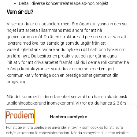
Delta i diverse koncernrelaterade ad-hoc projekt
Vem är du?
Vi ser att du är en lagspelare med förmågan att lyssna in och ser
nöjet i att arbeta tillsammans med andra för att nå
gemensamma mål. Du är en strukturerad person som är van att
leverera med kvalitet samtidigt som du utgår från ett
väsentlighetstänk. Vidare är du nyfiken i ditt sätt och tycker om
att lära nytt
.
Du besitter en proaktivitet och tar gärna egna
initiativ för att driva arbetet framåt. Då du i denna roll kommer ha
många kontaktytor ser vi att du är en person med en god
kommunikativ förmåga och en prestigelöshet gentemot din
omgivning.
När det kommer till din erfarenhet ser vi att du har en akademisk
utbildningsbakgrund inom ekonomi. Vi tror att du har ca 2-3 års
arbetslivserfarenhet som revisor. Vi ser det som meriterande om
du har erfarenhet av att granska större bolag i en internationell
Hantera samtycke
miljö. Vi ser även att du har ett intresse för AI och hur tekniken
För att ge en bra upplevelse använder vi teknik som cookies för att lagra
kan användas för att utveckla processer och arbetssätt inom
och/eller komma åt enhetsinformation. När du samtycker till dessa tekniker
ekonomiområdet.
Du kommunicerar flytande i engelska och