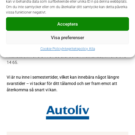
kan vi behandla data som surfbeteende eller unika ID:n på denna webbplats.
svenska, i såväl tal som skrift.
Om du inte samtycker eller om du återkallar ditt samtycke kan detta påverka
vissa funktioner negativt.
Ansökan
Acceptera
I denna rekrytering samarbetar Autoliv med Prodiem. Urval och
intervjuer sker löpande med start i augusti. Annonsen är
Visa preferenser
publicerad till dess tjänsten är tillsatt. Ansökan sker via Prodiems
Cookie Policy
Integritetspolicy Alla
hemsida
www.prodiem.se
. Vid frågor kontaktar du Jakob
Altensten, tfn 073-344 51 80 eller Johan Mothander, tfn 070-910
14 65.
Vi är nu inne i semestertider, vilket kan innebära något längre
svarstider – vi tackar för ditt tålamod och ser fram emot att
återkomma så snart vi kan.