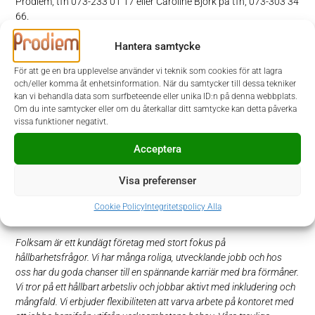
Prodiem, tfn 073-233 01 17 eller Caroline Björk på tfn, 073-303 34
66.
Hantera samtycke
Fackliga representanter: Akademikerföreningen Thomas
Hammenback 070 – 831 58 83, Forena Anneli Ersson 070-831 69
För att ge en bra upplevelse använder vi teknik som cookies för att lagra
22 och Handels Mikael A Carlsson 070-831 51 32.
och/eller komma åt enhetsinformation. När du samtycker till dessa tekniker
kan vi behandla data som surfbeteende eller unika ID:n på denna webbplats.
Om du inte samtycker eller om du återkallar ditt samtycke kan detta påverka
Välkommen med din ansökan!
vissa funktioner negativt.
Acceptera
Folksamgruppen erbjuder försäkringar och långsiktigt sparande
som skapar trygghet i livets alla skeden. Vi är cirka 4 000
medarbetare och vår vision är att våra kunder ska känna sig trygga i
Visa preferenser
en hållbar värld. Vi engagerar oss i det våra kunder bryr sig om och
Cookie Policy
Integritetspolicy Alla
är måna om att de är rätt försäkrade.
Folksam är ett kundägt företag med stort fokus på
hållbarhetsfrågor. Vi har många roliga, utvecklande jobb och hos
oss har du goda chanser till en spännande karriär med bra förmåner.
Vi tror på ett hållbart arbetsliv och jobbar aktivt med inkludering och
mångfald. Vi erbjuder flexibiliteten att varva arbete på kontoret med