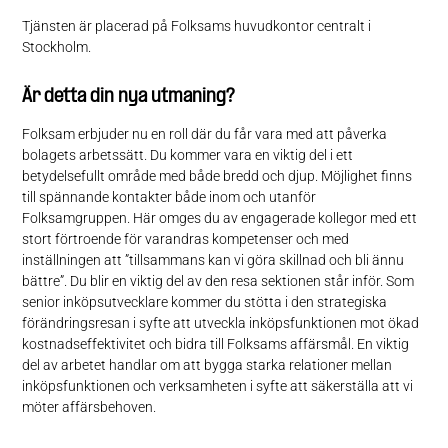
Tjänsten är placerad på Folksams huvudkontor centralt i
Stockholm.
Är detta din nya utmaning?
Folksam erbjuder nu en roll där du får vara med att påverka
bolagets arbetssätt. Du kommer vara en viktig del i ett
betydelsefullt område med både bredd och djup. Möjlighet finns
till spännande kontakter både inom och utanför
Folksamgruppen. Här omges du av engagerade kollegor med ett
stort förtroende för varandras kompetenser och med
inställningen att ”tillsammans kan vi göra skillnad och bli ännu
bättre”. Du blir en viktig del av den resa sektionen står inför. Som
senior inköpsutvecklare kommer du stötta i den strategiska
förändringsresan i syfte att utveckla inköpsfunktionen mot ökad
kostnadseffektivitet och bidra till Folksams affärsmål. En viktig
del av arbetet handlar om att bygga starka relationer mellan
inköpsfunktionen och verksamheten i syfte att säkerställa att vi
möter affärsbehoven.