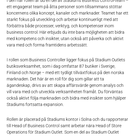
I den här rollen är du en del av Stadiums Business Control-team –
ett engagerat team på åtta personer som tillsammans stöttar
koncernens olika koncept, kanaler och marknader. Teamet har ett
starkt fokus på utveckling och arbetar kontinuerligt med att
förbättra både processer, verktyg, och kompetenser inom
business control. Här erbjuds du inte bara möjligheten att bidra
med kompetens och insikter, utan också att påverka och aktivt
vara med och forma framtidens arbetssätt.
I rollen som Business Controller ligger fokus på Stadium Outlets
butiksverksamhet, som i dag omfattar 87 butiker i Sverige,
Finland och Norge – med ett tydligt tillväxtfokus på den norska
marknaden. Det här är en roll för dig som gillar att ta
ägandeskap, drivs av att skapa affärsvärde genom analys och
vill vara med och utveckla verksamheten framåt. Du förväntas
också aktivt följa marknaden och bidra med insikter som hjälper
Stadiums fortsatta expansion.
Rollen är placerad på Stadiums kontor i Solna och du rapporterar
till Head of Business Control samt arbetar nära Head of Store
Operations för Stadium Outlet. Som en del av Stadium Outlet