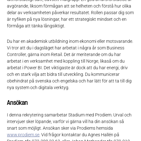
avgörande, liksom förmågan att se helheten och förstå hur olika
delar av verksamheten påverkar resultatet. Rollen passar dig som
är nyfiken på nya lösningar, har ett strategiskt mindset och en
förmåga att tänka långsiktigt.
Du har en akademisk utbildning inom ekonomi eller motsvarande.
Vi tror att du i dagsläget har arbetat i några år som Business
Controller, gärna inom Retail. Det är meriterande om du har
arbetat i en verksamhet med koppling till Norge, likaså om du
arbetat i Power BI. Det viktigaste är dock att du har energi, driv
och en stark vilja att bidra till utveckling. Du kommunicerar
obehindrat på svenska och engelska och har lätt för att ta till dig
nya system och digitala verktyg.
Ansökan
I denna rekrytering samarbetar Stadium med Prodiem. Urval och
intervjuer sker löpande, varför vi gärna vill ha din ansökan så
snart som möjligt. Ansökan sker via Prodiems hemsida
www.prodiem.se
. Vid frågor kontaktar du Agnes Hallén på