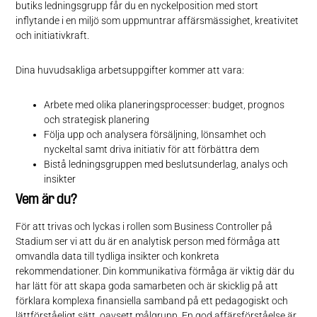
butiks ledningsgrupp får du en nyckelposition med stort
inflytande i en miljö som uppmuntrar affärsmässighet, kreativitet
och initiativkraft.
Dina huvudsakliga arbetsuppgifter kommer att vara:
Arbete med olika planeringsprocesser: budget, prognos
och strategisk planering
Följa upp och analysera försäljning, lönsamhet och
nyckeltal samt driva initiativ för att förbättra dem
Bistå ledningsgruppen med beslutsunderlag, analys och
insikter
Vem är du?
För att trivas och lyckas i rollen som Business Controller på
Stadium ser vi att du är en analytisk person med förmåga att
omvandla data till tydliga insikter och konkreta
rekommendationer. Din kommunikativa förmåga är viktig där du
har lätt för att skapa goda samarbeten och är skicklig på att
förklara komplexa finansiella samband på ett pedagogiskt och
lättförståeligt sätt, oavsett målgrupp. En god affärsförståelse är