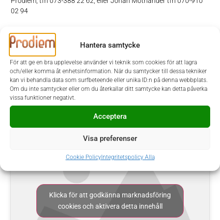
Prodiem, tfn 073-388 22 62, eller Johan Mothander tfn 070-910
02 94
För att matchningen mellan kandidat och bolag ska bli så bra
Hantera samtycke
som möjligt arbetar vi inledningsvis med rekryteringstester i vår
urvalsprocess. Testerna hjälper oss att kunna matcha rätt person
För att ge en bra upplevelse använder vi teknik som cookies för att lagra
med rätt jobb. På detta sätt ökar chansen för att du som blir
och/eller komma åt enhetsinformation. När du samtycker till dessa tekniker
anställd kommer att trivas hos Stadium och att du har rätt
kan vi behandla data som surfbeteende eller unika ID:n på denna webbplats.
förutsättningar för att lyckas i din roll.
Om du inte samtycker eller om du återkallar ditt samtycke kan detta påverka
vissa funktioner negativt.
Välkommen med din ansökan!
Acceptera
Visa preferenser
Cookie Policy
Integritetspolicy Alla
Klicka för att godkänna marknadsföring
cookies och aktivera detta innehåll