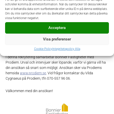
hög kvalitet. Som en viktig intern kontaktperson mot Bonnier
och/eller komma åt enhetsinformation. När du samtycker till dessa tekniker
Fastigheters medarbetare ser vi det som en självklarhet att du
kan vi behandla data som surfbeteende eller unika ID:n på denna webbplats.
har en hög integritets- och servicenivå samt trivs i en
Om du inte samtycker eller om du återkallar ditt samtycke kan detta påverka
vissa funktioner negativt.
supporterande roll. Du är proaktiv när det kommer till
problemlösning och har en förmåga att prioritera uppgifter med
Acceptera
tydliga deadlines. Slutligen ser vi att du har ett intresse för siffror,
sinne för detaljer och trivs att arbeta i en dynamisk arbetsmiljö.
Visa preferenser
Ansökan
Cookie Policy
Integritetspolicy Alla
I denna rekrytering samarbetar Bonnier Fastigheter med
Prodiem. Urval och intervjuer sker löpande, varför vi gärna vill ha
din ansökan så snart som möjligt. Ansökan sker via Prodiems
hemsida
www.prodiem.se
. Vid frågor kontaktar du Vilda
Cygnaeus på Prodiem, tfn 070-557 96 06.
Välkommen med din ansökan!