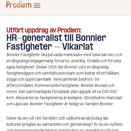
Utfört uppdrag av Prodiem:
HR-generalist till Bonnier
Fastigheter – Vikariat
Bonnier Fastigheter ska på valda marknader med lokal närvaro och
ett långsiktigt engagemang förvärva, utveckla, förädla och förvalta
egna fastigheter. Sedan 1856 har Bonnier varit en långsiktig
fastighetsägare och samhällsutvecklare som bidrar till ett hållbart,
tryggt och öppet samhälle. Verksamheten bedrivs i tre
affärsområden; Kommersiella Fastigheter, Bonnier Bostad och
Invest. Den sammanlagda förvaltade ytan uppgår till ca 200 000
kvm. Merparten av fastigheterna är belägna i Stockholms innerstad
och Uppsala. Bonnier Fastigheter är helägt av familjen Bonnier.
Söker du en roll i ett familjärt och välkomnande bolag där
kulturen präglas av samarbete och gemenskap? Är du en nyfiken
och ansvarstagande person som lockas av utveckling och nya