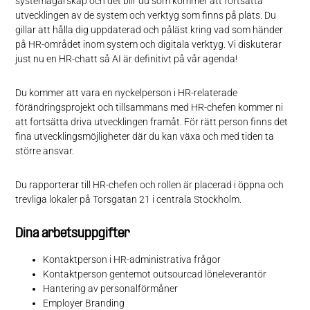
systemägarskap och det blir du som kommer att fortsätta
utvecklingen av de system och verktyg som finns på plats. Du
gillar att hålla dig uppdaterad och påläst kring vad som händer
på HR-området inom system och digitala verktyg. Vi diskuterar
just nu en HR-chatt så AI är definitivt på vår agenda!
Du kommer att vara en nyckelperson i HR-relaterade
förändringsprojekt och tillsammans med HR-chefen kommer ni
att fortsätta driva utvecklingen framåt. För rätt person finns det
fina utvecklingsmöjligheter där du kan växa och med tiden ta
större ansvar.
Du rapporterar till HR-chefen och rollen är placerad i öppna och
trevliga lokaler på Torsgatan 21 i centrala Stockholm.
Dina arbetsuppgifter
Kontaktperson i HR-administrativa frågor
Kontaktperson gentemot outsourcad löneleverantör
Hantering av personalförmåner
Employer Branding