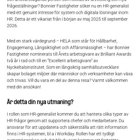
frågeställningar? Bonnier Fastigheter söker nu en HR-generalist
med ett genuint intresse för system och digitala lösningar inom
HR. Detta är ett vikariat från i början av maj 2025 till september
2026.
Med en stark värdegrund – HELA som står för Hållbarhet,
Engagemang, Långsiktighet och Affärsmässighet – har Bonnier
Fastigheter nominerats till Årets arbetsgivare av Brilliant Awards
två år i rad och till en ”Excellent arbetsgivare” av
Nyckeltalsinstitutet. Som en långsiktig samhällsutvecklare
skapar bolaget miljöer där människor och verksamheter kan växa
och trivas. Vill du vara en del av denna resa? Varmt välkommen
med din ansökan!
Är detta din nya utmaning?
I rollen som HR-generalist kommer du att hantera olika typer av
HR-frågor genom att supportera chefer och medarbetare. Du
ansvarar för att uppdatera och säkerställa att rätt information
finns i HR-systemen, bl a i Workday. Rollen har ett tydligt