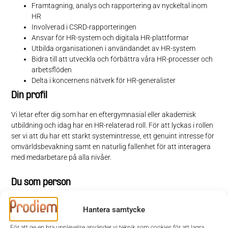
Framtagning, analys och rapportering av nyckeltal inom
HR
Involverad i CSRD-rapporteringen
Ansvar för HR-system och digitala HR-plattformar
Utbilda organisationen i användandet av HR-system
Bidra till att utveckla och förbättra våra HR-processer och
arbetsflöden
Delta i koncernens nätverk för HR-generalister
Din profil
Vi letar efter dig som har en eftergymnasial eller akademisk
utbildning och idag har en HR-relaterad roll. För att lyckas i rollen
ser vi att du har ett starkt systemintresse, ett genuint intresse för
omvärldsbevakning samt en naturlig fallenhet för att interagera
med medarbetare på alla nivåer.
Du som person
För att trivas i rollen som HR-generalist ser vi att du är en
Hantera samtycke
prestigelös och ansvarstagande person. Du har ett strukturerat
arbetssätt och för dig är det viktigt att alltid leverera arbete med
För att ge en bra upplevelse använder vi teknik som cookies för att lagra