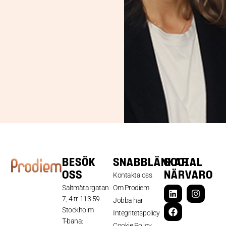
BESÖK
SNABBLÄNKAR
SOCIAL
OSS
NÄRVARO
Kontakta oss
Saltmätargatan
Om Prodiem
7, 4 tr 113 59
Jobba här
Stockholm
Integritetspolicy
T-bana:
Cookie Policy