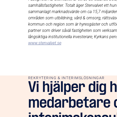
samhällsfastigheter. Totalt äger Stenvalvet ett hun
sammanlagt marknadsvärde om ca 15,7 miljarder kr
områden som utbildning, vård & omsorg, rättsväsen
kommun och region som är hyresgäster och utförare
partner som driver såväl fastigheten som verksam
långsiktiga institutionella investerare; Kyrkans pe
www.stenvalvet.se
REKRYTERING & INTERIMSLÖSNINGAR
Vi hjälper dig 
medarbetare 