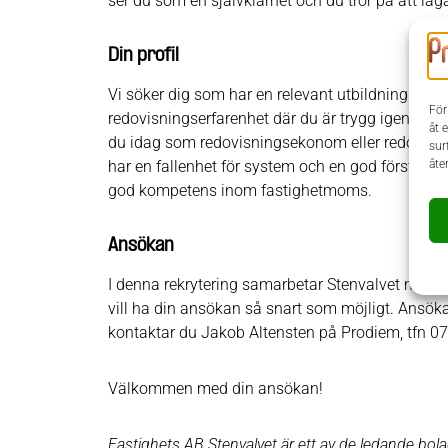
ser du som en självklarhet och du tror på att la
Din profil
Vi söker dig som har en relevant utbildningsba
För
redovisningserfarenhet där du är trygg igenom hel
åt 
du idag som redovisningsekonom eller redovisnin
sur
åte
har en fallenhet för system och en god förståels
god kompetens inom fastighetmoms.
Ansökan
I denna rekrytering samarbetar Stenvalvet med Pr
vill ha din ansökan så snart som möjligt. Ansö
kontaktar du Jakob Altensten på Prodiem, tfn 0
Välkommen med din ansökan!
Fastighets AB Stenvalvet är ett av de ledande bola