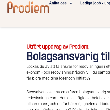
Anlita oss
Lediga jobb / up
Utfört uppdrag av Prodiem:
Bolagsansvarig til
Lockas du av att ta ansvar för redovisningen i et
ekonomi- och redovisningsfrågor? Vill du samtidig
får bidra med dina idéer och initiativ?
Stenvalvet söker nu en erfaren bolagsansvarig som
redovisningsteam. Hos oss präglas arbetet av en
tillsammans, och du får här möjligheten att bidra 
som din nästa utmaning? Då ska du definitivt läs