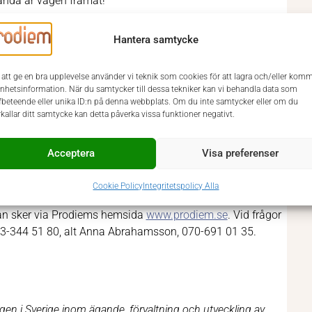
ganda är vägen framåt!
Hantera samtycke
kgrund inom ekonomi. Därutöver har du en gedigen
 att ge en bra upplevelse använder vi teknik som cookies för att lagra och/eller kom
a redovisningskedjan från ax till limpa. Troligtvis arbetar
enhetsinformation. När du samtycker till dessa tekniker kan vi behandla data som
gskonsult, och har erfarenhet av att ha bolagsansvar. Du
fbeteende eller unika ID:n på denna webbplats. Om du inte samtycker eller om du
rkallar ditt samtycke kan detta påverka vissa funktioner negativt.
e för processer. Du har erfarenhet av fastighetsbolag och
Acceptera
Visa preferenser
Cookie Policy
Integritetspolicy Alla
odiem. Urval och intervjuer sker löpande, varför vi gärna
kan sker via Prodiems hemsida
www.prodiem.se
. Vid frågor
73-344 51 80, alt Anna Abrahamsson, 070-691 01 35.
gen i Sverige inom ägande, förvaltning och utveckling av