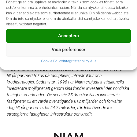
Ansökan
För att ge en bra upplevelse använder vi teknik som cookies för att lagra
och/eller komma åt enhetsinformation. När du samtycker till dessa tekniker
kan vi behandla data som surfbeteende eller unika ID:n på denna webbplats.
I denna rekrytering samarbetar Niam med Prodiem. Vi tar gärna
Om du inte samtycker eller om du återkallar ditt samtycke kan detta påverka
emot din ansökan så snart som möjligt, men notera att urval och
vissa funktioner negativt.
intervjuer sker under augusti månad. Ansökan sker via Prodiems
hemsida
www.prodiem.se
. Vid frågor kontaktar du Agnes Hallén
Acceptera
på Prodiem, tfn 073-338 22 62.
Visa preferenser
Välkommen med din ansökan!
Cookie Policy
Integritetspolicy Alla
Niam är en av norra Europas ledande fondförvaltare inom reella
tillgångar med fokus på fastigheter, infrastruktur och
kreditstrategier. Sedan start 1998 har Niam erbjudit institutionella
investerare möjlighet att genom sina fonder investera i den nordiska
fastighetsmarknaden. De senaste 25 åren har Niam investerat i
fastigheter till ett värde överstigande €12 miljarder och förvaltar
idag tillgångar om cirka €4,7 miljarder, fördelat över de tre
strategierna fastigheter, infrastruktur och kredit.