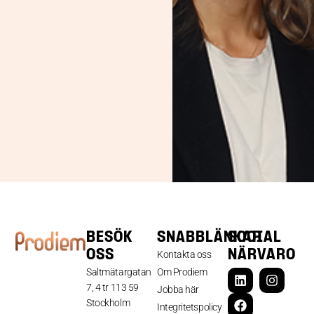
BESÖK
SNABBLÄNKAR
SOCIAL
OSS
NÄRVARO
Kontakta oss
Saltmätargatan
Om Prodiem
7, 4 tr 113 59
Jobba här
Stockholm
Integritetspolicy