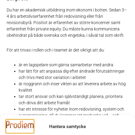
Du har en akademisk utbildning inom ekonomi i botten. Sedan 3–
4 års arbetslivserfarenhet från redovisning eller från
revisionsbyrå. Positivt är erfarenhet av större koncerner samt
erfarenhet från private equity. Du måste kunna kommunicera
obehindrat på både svenska och engelska, i såväl tal som skrift.
För att trivas i rollen och i teamet är det viktigt att du:
är en lagspelare som gärna samarbetar med andra
har lätt för att anpassa dig efter ändrade förutsättningar
och trivs med stor variation i arbetet
är noggrann och inser vikten av att leverera arbete av hög
kvalitet
tar stort ansvar och kan självständigt planera, prioritera
och driva ditt arbete framåt
har ett intresse för nyheter inom redovisning, system och
automatisering, då du kommer att medverka vid – och
ibland driva – implementering av projekt inom dessa
Hantera samtycke
områden