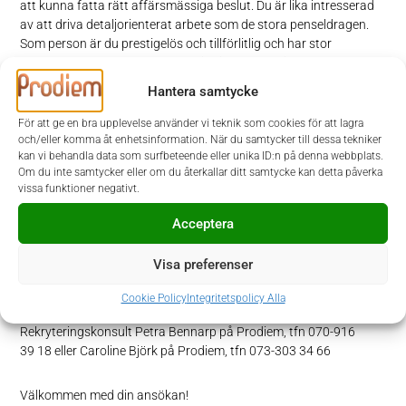
att kunna fatta rätt affärsmässiga beslut. Du är lika intresserad
av att driva detaljorienterat arbete som de stora penseldragen.
Som person är du prestigelös och tillförlitlig och har stor
ansvarskänsla när det kommer till ditt arbete. Vidare är du en
serviceinriktad person som trivs med många kontaktytor och
Hantera samtycke
genom din höga leveransförmåga och flexibilitet bygger du
förtroende i organisationen. Då du även kommer att driva i
För att ge en bra upplevelse använder vi teknik som cookies för att lagra
utvecklingsarbetet inom ditt område så är det också viktigt att du
och/eller komma åt enhetsinformation. När du samtycker till dessa tekniker
kan vi behandla data som surfbeteende eller unika ID:n på denna webbplats.
är en problemlösare som hela tiden reflekterar över hur saker och
Om du inte samtycker eller om du återkallar ditt samtycke kan detta påverka
ting kan göras effektivare och bättre.
vissa funktioner negativt.
Ansökan
Acceptera
I denna rekrytering samarbetar Internationella Engelska Skolan
Visa preferenser
med Prodiem. Urval och intervjuer sker löpande, varför vi gärna
vill ha din ansökan så snart som möjligt. Ansökan sker via
Cookie Policy
Integritetspolicy Alla
Prodiems hemsida
www.prodiem.se
. Vid frågor kontaktar du
Rekryteringskonsult Petra Bennarp på Prodiem, tfn 070-916
39 18 eller Caroline Björk på Prodiem, tfn 073-303 34 66
Välkommen med din ansökan!