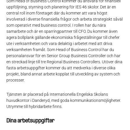
Som Head of Business Control kommer du ansvara för finansiell
uppföljning, styrning och planering för IES 46 skolor. Det är en
central roll inom företaget där du kommer att vara högst
involverad i diverse finansiella frågor och arbeta strategiskt såväl
som operativt med business control. I rollen har du nära
samarbete och är en sparringpartner till CFO. Du kommer även
agera bollplank gällande ekonomiska frågeställningar till chefer
ute i verksamheten och vara delaktig i arbetet med att driva
verksamheten framåt. Som Head of Business Control har du
personalansvar för en Senior Group Business Controller och har
en streckad linje till tre Regional Business Controllers. Utöver dina
fasta arbetsuppgifter kommer du att medverka i diverse olika
projekt, bland annat arbete kopplat till utveckling av system och
processer.
Tjänsten är placerad på Internationella Engelska Skolans
huvudkontor i Danderyd, med goda kommunikationsmöjligheter.
Utrymme till hybridarbete finns.
Dina arbetsuppgifter