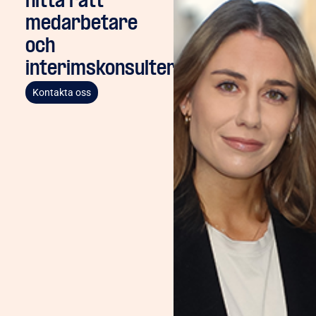
hitta rätt
medarbetare
och
interimskonsulter
Kontakta oss