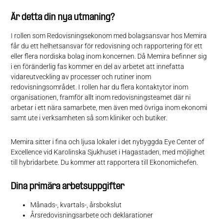
Är detta din nya utmaning?
I rollen som Redovisningsekonom med bolagsansvar hos Memira
får du ett helhetsansvar för redovisning och rapportering för ett
eller flera nordiska bolag inom koncernen. Då Memira befinner sig
i en föränderlig fas kommer en del av arbetet att innefatta
vidareutveckling av processer och rutiner inom
redovisningsområdet. I rollen har du flera kontaktytor inom
organisationen, framför allt inom redovisningsteamet där ni
arbetar i ett nära samarbete, men även med övriga inom ekonomi
samt ute i verksamheten så som kliniker och butiker.
Memira sitter i fina och ljusa lokaler i det nybyggda Eye Center of
Excellence vid Karolinska Sjukhuset i Hagastaden, med möjlighet
till hybridarbete. Du kommer att rapportera till Ekonomichefen.
Dina primära arbetsuppgifter
Månads-, kvartals-, årsbokslut
Årsredovisningsarbete och deklarationer