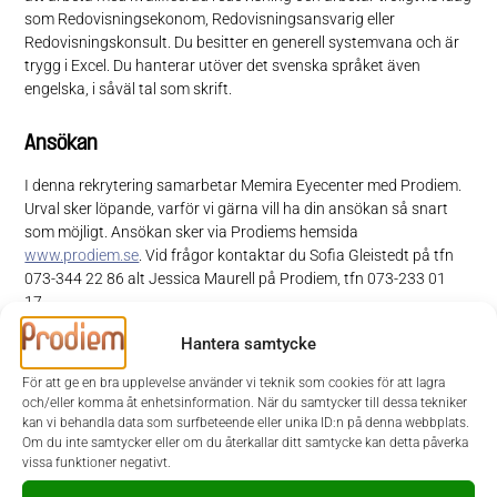
som Redovisningsekonom, Redovisningsansvarig eller
Redovisningskonsult. Du besitter en generell systemvana och är
trygg i Excel. Du hanterar utöver det svenska språket även
engelska, i såväl tal som skrift.
Ansökan
I denna rekrytering samarbetar Memira Eyecenter med Prodiem.
Urval sker löpande, varför vi gärna vill ha din ansökan så snart
som möjligt. Ansökan sker via Prodiems hemsida
www.prodiem.se
. Vid frågor kontaktar du Sofia Gleistedt på tfn
073-344 22 86 alt Jessica Maurell på Prodiem, tfn 073-233 01
17.
Hantera samtycke
Memira Eyecenter har ett komplett erbjudande inom synkorrigering
och ögonsjukvård. Vi har samlat ögonläkare, kirurger,
För att ge en bra upplevelse använder vi teknik som cookies för att lagra
specialutbildade optiker, ortoptister och sjuksköterskor som jobbar
och/eller komma åt enhetsinformation. När du samtycker till dessa tekniker
kan vi behandla data som surfbeteende eller unika ID:n på denna webbplats.
tätt tillsammans på någon av våra 66 kliniker. Vi är Skandinaviens
Om du inte samtycker eller om du återkallar ditt samtycke kan detta påverka
ledande aktör inom ögonlaser och linsbyten och nu växer vi snabbt
vissa funktioner negativt.
inom ögonsjukvård, både offentligt och privat finansierad.
Memirakoncernen omsätter idag ca 830 MSEK, är ca 300 anställda