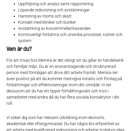
Uppföljning och analys samt rapportering
Löpande redovisning och avstämningar
Hantering av moms och skatt
Kontakt med kliniker och butiker
Avstämning av koncernmellanhavanden
Kontinuerligt förbättra och utveckla processer, rutiner och
system
Vem är du?
För att trivas hos Memira är det viktigt att du gillar en händelserik
och familjär miljö. Du är en ansvarstagande och strukturerad
person med förmågan att driva ditt arbete framåt. Memira ser
även positivt på att du kommer med egna initiativ och förslag på
förbättringar och effektiviseringar inom ditt område. Vi ser
dessutom att du har ett öppet förhållningssätt och trivs i
samarbetet med andra då du har flera sociala kontaktytor i din
roll.
Vi söker dig som har relevant utbildning inom ekonomi,
akademisk eller eftergymnasial. Du har några års erfarenhet av
att arbeta med kvalificerad redovisning och arbetar troligtvis idag