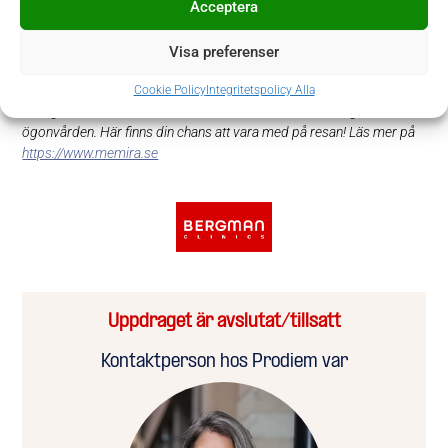
Acceptera
och finns idag i Sverige, Norge, Danmark, Nederländerna och
Tyskland.
Visa preferenser
Memira Eyecenters är ”the eye partner for life” genom att samla allt
Cookie Policy
Integritetspolicy Alla
för ögat under ett och samma tak och att driva utvecklingen inom
ögonvården. Här finns din chans att vara med på resan! Läs mer på
https://www.memira.se
Uppdraget är avslutat/tillsatt
Kontaktperson hos Prodiem var