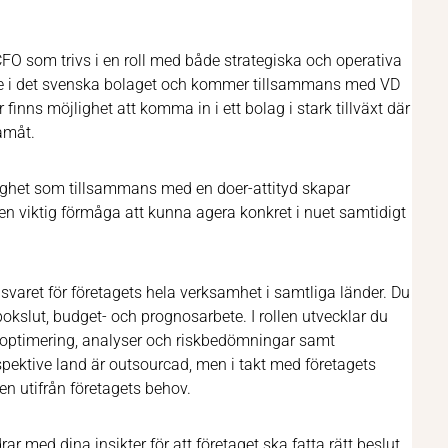
FO som trivs i en roll med både strategiska och operativa
re i det svenska bolaget och kommer tillsammans med VD
finns möjlighet att komma in i ett bolag i stark tillväxt där
ramåt.
sighet som tillsammans med en doer-attityd skapar
 en viktig förmåga att kunna agera konkret i nuet samtidigt
svaret för företagets hela verksamhet i samtliga länder. Du
okslut, budget- och prognosarbete. I rollen utvecklar du
adsoptimering, analyser och riskbedömningar samt
espektive land är outsourcad, men i takt med företagets
n utifrån företagets behov.
 med dina insikter för att företaget ska fatta rätt beslut