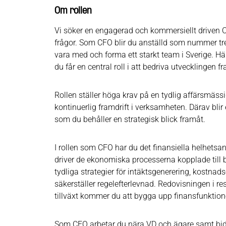
Om rollen
Vi söker en engagerad och kommersiellt driven C
frågor. Som CFO blir du anställd som nummer t
vara med och forma ett starkt team i Sverige. Här 
du får en central roll i att bedriva utvecklingen f
Rollen ställer höga krav på en tydlig affärsmäs
kontinuerlig framdrift i verksamheten. Därav blir
som du behåller en strategisk blick framåt.
I rollen som CFO har du det finansiella helhetsan
driver de ekonomiska processerna kopplade till b
tydliga strategier för intäktsgenerering, kostn
säkerställer regelefterlevnad. Redovisningen i r
tillväxt kommer du att bygga upp finansfunktione
Som CFO arbetar du nära VD och ägare samt bidrar