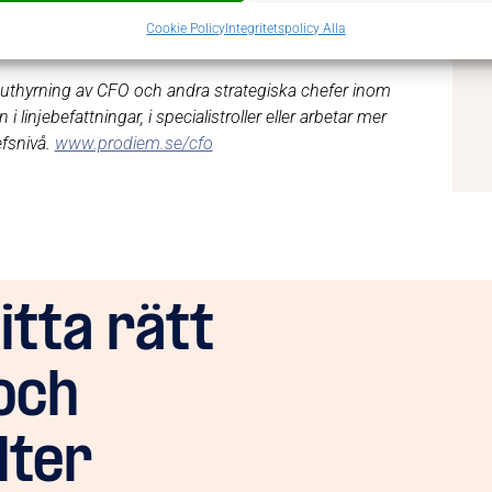
Cookie Policy
Integritetspolicy Alla
 uthyrning av CFO och andra strategiska chefer inom
 linjebefattningar, i specialistroller eller arbetar mer
efsnivå.
w
ww.prodiem.se/cfo
hitta rätt
och
lter