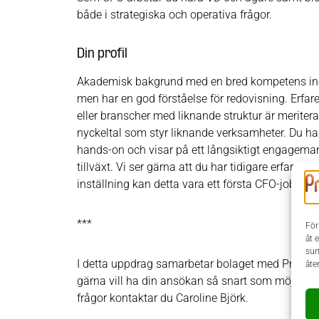
både i strategiska och operativa frågor.
Din profil
Akademisk bakgrund med en bred kompetens in
men har en god förståelse för redovisning. Erfar
eller branscher med liknande struktur är meriter
nyckeltal som styr liknande verksamheter. Du har 
hands-on och visar på ett långsiktigt engagemang
tillväxt. Vi ser gärna att du har tidigare erfaren
inställning kan detta vara ett första CFO-jobb.
***
För
åt 
sur
I detta uppdrag samarbetar bolaget med Prodiem E
åte
gärna vill ha din ansökan så snart som möjligt
frågor kontaktar du Caroline Björk.