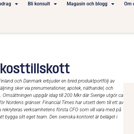
pdrag
Bli konsult
Magasin och blogg
Om 
kosttillskott
 Finland och Danmark erbjuder en bred produktportfölj av
rsäljning sker via prenumerationer, apotek, näthandel, och
%. Omsättningen uppgår idag till 200 Mkr där Sverige utgör ca
ör Nordens gränser. Financial Times har utsett dem till ett av
 rekryteras verksamhetens första CFO som vill vara med på
att bygga sitt eget team. Den svenska kontoret är beläget i