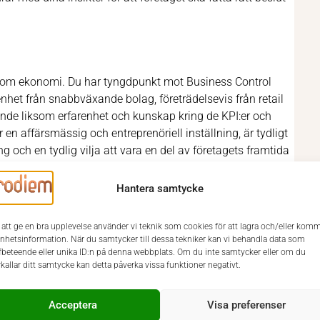
om ekonomi. Du har tyngdpunkt mot Business Control
enhet från snabbväxande bolag, företrädelsevis från retail
ande liksom erfarenhet och kunskap kring de KPI:er och
en affärsmässig och entreprenöriell inställning, är tydligt
 och en tydlig vilja att vara en del av företagets framtida
het som ytterst ansvarig, men för rätt kandidat med rätt
Hantera samtycke
 att ge en bra upplevelse använder vi teknik som cookies för att lagra och/eller kom
enhetsinformation. När du samtycker till dessa tekniker kan vi behandla data som
fbeteende eller unika ID:n på denna webbplats. Om du inte samtycker eller om du
xecutive. Urval och intervjuer sker löpande, varför vi
rkallar ditt samtycke kan detta påverka vissa funktioner negativt.
. Ansökan sker via Prodiems hemsida www.prodiem.se. Vid
Acceptera
Visa preferenser