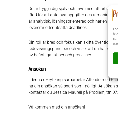
Du är trygg i dig själv och trivs med att arbeta 
rädd för att anta nya uppgifter och utmaningar som
är analytisk, lösningsorienterad och har en hö
levererar efter utsatta deadlines.
För
åt 
sur
Din roll är bred och fokus kan skifta över tid. D
åte
redovisningsprinciper och vi ser att du har viljan
av befintliga rutiner och processer.
Ansökan
I denna rekrytering samarbetar Attendo med Prodie
ha din ansökan så snart som möjligt. Ansökan 
kontaktar du Jessica Maurell på Prodiem, tfn 073
Välkommen med din ansökan!