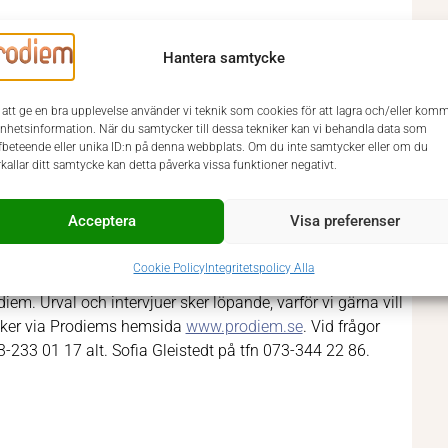
både självständigt såsom i team. Du är proaktiv och är inte
 du tidigare inte har erfarenhet ifrån. Vidare ser vi att du
Hantera samtycke
g kommunikativ förmåga. Du värderar noggrannhet och
 att ge en bra upplevelse använder vi teknik som cookies för att lagra och/eller kom
enhetsinformation. När du samtycker till dessa tekniker kan vi behandla data som
fbeteende eller unika ID:n på denna webbplats. Om du inte samtycker eller om du
u förväntas hålla dig uppdaterad med förändringar gällande
rkallar ditt samtycke kan detta påverka vissa funktioner negativt.
 att kontinuerligt arbeta med utveckling och effektivisering
Acceptera
Visa preferenser
Cookie Policy
Integritetspolicy Alla
m. Urval och intervjuer sker löpande, varför vi gärna vill
sker via Prodiems hemsida
www.prodiem.se
. Vid frågor
-233 01 17 alt. Sofia Gleistedt på tfn 073-344 22 86.