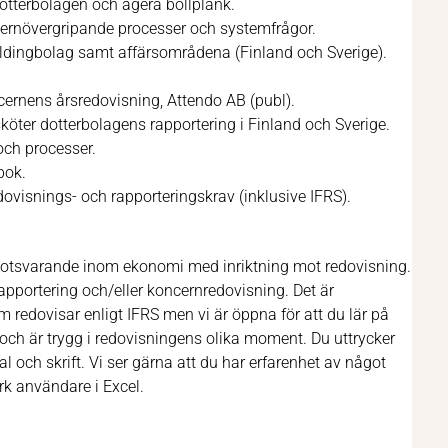
dotterbolagen och agera bollplank.
cernövergripande processer och systemfrågor.
oldingbolag samt affärsområdena (Finland och Sverige).
cernens årsredovisning, Attendo AB (publ).
ter dotterbolagens rapportering i Finland och Sverige.
och processer.
bok.
ovisnings- och rapporteringskrav (inklusive IFRS).
motsvarande inom ekonomi med inriktning mot redovisning.
 rapportering och/eller koncernredovisning. Det är
redovisar enligt IFRS men vi är öppna för att du lär på
g och är trygg i redovisningens olika moment. Du uttrycker
 och skrift. Vi ser gärna att du har erfarenhet av något
rk användare i Excel.