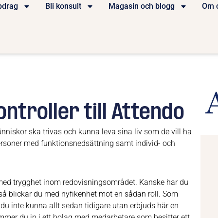
pdrag
Bli konsult
Magasin och blogg
Om 
ntroller till Attendo
nniskor ska trivas och kunna leva sina liv som de vill ha
personer med funktionsnedsättning samt individ- och
 med trygghet inom redovisningsområdet. Kanske har du
 så blickar du med nyfikenhet mot en sådan roll. Som
 du inte kunna allt sedan tidigare utan erbjuds här en
kommer du in i ett bolag med medarbetare som besitter ett