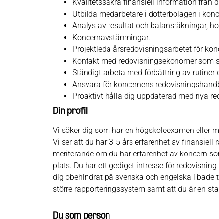
Kvalitetssäkra finansiell information från 
Utbilda medarbetare i dotterbolagen i kon
Analys av resultat och balansräkningar, h
Koncernavstämningar.
Projektleda årsredovisningsarbetet för kon
Kontakt med redovisningsekonomer som skö
Ständigt arbeta med förbättring av rutiner 
Ansvara för koncernens redovisningshand
Proaktivt hålla dig uppdaterad med nya red
Din profil
Vi söker dig som har en högskoleexamen eller 
Vi ser att du har 3-5 års erfarenhet av finansiell
meriterande om du har erfarenhet av koncern som 
plats. Du har ett gediget intresse för redovisnin
dig obehindrat på svenska och engelska i både tal
större rapporteringssystem samt att du är en sta
Du som person