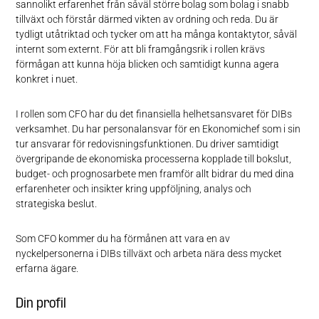
sannolikt erfarenhet från såväl större bolag som bolag i snabb
tillväxt och förstår därmed vikten av ordning och reda. Du är
tydligt utåtriktad och tycker om att ha många kontaktytor, såväl
internt som externt. För att bli framgångsrik i rollen krävs
förmågan att kunna höja blicken och samtidigt kunna agera
konkret i nuet.
I rollen som CFO har du det finansiella helhetsansvaret för DIBs
verksamhet. Du har personalansvar för en Ekonomichef som i sin
tur ansvarar för redovisningsfunktionen. Du driver samtidigt
övergripande de ekonomiska processerna kopplade till bokslut,
budget- och prognosarbete men framför allt bidrar du med dina
erfarenheter och insikter kring uppföljning, analys och
strategiska beslut.
Som CFO kommer du ha förmånen att vara en av
nyckelpersonerna i DIBs tillväxt och arbeta nära dess mycket
erfarna ägare.
Din profil