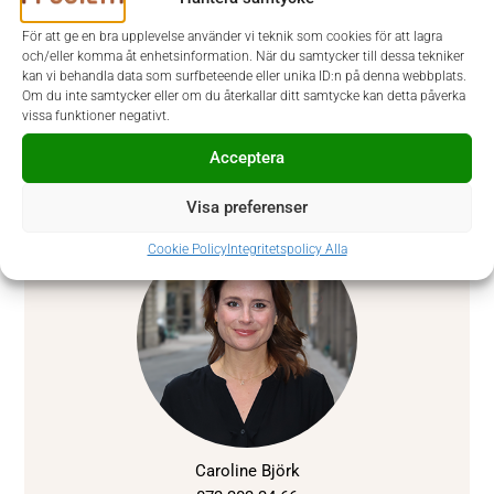
För att ge en bra upplevelse använder vi teknik som cookies för att lagra
och/eller komma åt enhetsinformation. När du samtycker till dessa tekniker
kan vi behandla data som surfbeteende eller unika ID:n på denna webbplats.
Om du inte samtycker eller om du återkallar ditt samtycke kan detta påverka
vissa funktioner negativt.
Acceptera
Uppdraget är avslutat/tillsatt
Kontaktperson hos Prodiem var
Visa preferenser
Cookie Policy
Integritetspolicy Alla
Caroline Björk