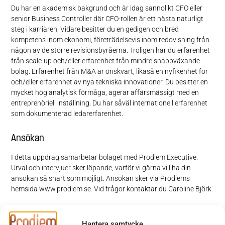
Du har en akademisk bakgrund och är idag sannolikt CFO eller
senior Business Controller där CFO-rollen är ett nästa naturligt
steg i karriären. Vidare besitter du en gedigen och bred
kompetens inom ekonomi, företrädelsevis inom redovisning från
någon av de större revisionsbyråerna. Troligen har du erfarenhet
från scale-up och/eller erfarenhet från mindre snabbväxande
bolag. Erfarenhet från M&A är önskvärt, likaså en nyfikenhet för
och/eller erfarenhet av nya tekniska innovationer. Du besitter en
mycket hög analytisk förmåga, agerar affärsmässigt med en
entreprenöriell inställning. Du har såväl internationell erfarenhet
som dokumenterad ledarerfarenhet.
Ansökan
I detta uppdrag samarbetar bolaget med Prodiem Executive.
Urval och intervjuer sker löpande, varför vi gärna vill ha din
ansökan så snart som möjligt. Ansökan sker via Prodiems
hemsida www.prodiem.se. Vid frågor kontaktar du Caroline Björk.
Välkommen med din ansökan!
Hantera samtycke