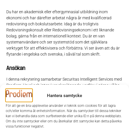
Du har en akademisk eller eftergymnasial utbildning inom
ekonomi och har därefter arbetat några år med kvalificerad
redovisning och bokslutsarbete. Idag är du troligtvis
Redovisningskonsult eller Redovisningsekonom i ett liknande
bolag, gärna från en internationell kontext. Du är en van
systemanvändare och ser systemstöd som det självklara
verktyget för att effektivisera och förbättra. Vi ser även att du är
flytande i engelska och svenska, i såväl tal som skrift.
Ansökan
I denna rekrytering samarbetar Securitas Intelligent Services med
Prodiem. Urval och intervjuer sker löpande, varför vi gärna vill ha
din ansökan så snart som möjligt. Ansökan sker via Prodiems
Hantera samtycke
hemsida
www.prodiem.se
. Vid frågor kontaktar du Agnes Hallén
på Prodiem, tfn 073-388 22 62 eller Sofia Gleistedt, tfn 073-344
För att ge en bra upplevelse använder vi teknik som cookies för att lagra
22 86.
och/eller komma åt enhetsinformation. När du samtycker till dessa tekniker
kan vi behandla data som surfbeteende eller unika ID:n på denna webbplats.
Om du inte samtycker eller om du återkallar ditt samtycke kan detta påverka
Välkommen med din ansökan!
vissa funktioner negativt.