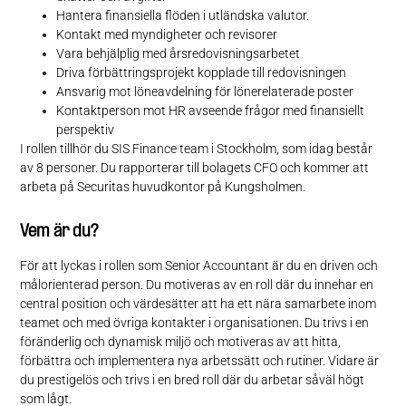
Hantera finansiella flöden i utländska valutor.
Kontakt med myndigheter och revisorer
Vara behjälplig med årsredovisningsarbetet
Driva förbättringsprojekt kopplade till redovisningen
Ansvarig mot löneavdelning för lönerelaterade poster
Kontaktperson mot HR avseende frågor med finansiellt
perspektiv
I rollen tillhör du SIS Finance team i Stockholm, som idag består
av 8 personer. Du rapporterar till bolagets CFO och kommer att
arbeta på Securitas huvudkontor på Kungsholmen.
Vem är du?
För att lyckas i rollen som Senior Accountant är du en driven och
målorienterad person. Du motiveras av en roll där du innehar en
central position och värdesätter att ha ett nära samarbete inom
teamet och med övriga kontakter i organisationen. Du trivs i en
föränderlig och dynamisk miljö och motiveras av att hitta,
förbättra och implementera nya arbetssätt och rutiner. Vidare är
du prestigelös och trivs i en bred roll där du arbetar såväl högt
som lågt.