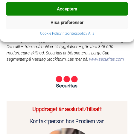
Acceptera
Securitas är en global kunskapsledare inom säkerhet. Securitas har
kunder av alla storlekar, inom många olika branscher och
kundsegment. Vi baserar våra säkerhetslösningar på kundens
Visa preferenser
specifika behov utifrån olika kombinationer av stationär bevakning,
Cookie Policy
Integritetspolicy Alla
mobil bevakning och fjärrbevakning, teknik- och säkerhetslösningar,
brandskydd och trygghetslösningar samt riskhantering för företag.
Överallt – från små butiker till flygplatser – gör våra 345 000
medarbetare skillnad. Securitas är börsnoterat i Large Cap-
segmentet på Nasdaq Stockholm. Läs mer på:
www.securitas.com
Uppdraget är avslutat/tillsatt
Kontaktperson hos Prodiem var