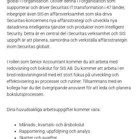
global IT-organisation. Utöver denna IT-organisation som
supporterar och driver Securitas IT transformation i 47 länder,
inbegriper även SIS en affärsverksamhet som ska driva
Securitas-koncernens nya affärsstrategi och utveckla nya
datadrivna intelligenta tjänster och produkter inom Intelligent
Security. Detta är en central del i Securitas verksamhet och SIS
uppgift är att planera, samordna och verkställa affärsstrategin
inom Securitas globalt.
I rollen som Senior Accountant kommer du att arbeta med
redovisning och bokslut för SIS AB. Du kommer att arbeta i en
bred redovisningsroll med ett stort fokus på utveckling och
effektivisering av processer och rutiner. Tillsammans med en
kollega har du det övergripande ansvaret för att leda och planera
bokslutsprocessen.
Dina huvudsakliga arbetsuppgifter kommer vara:
Månads-, kvartals- och årsbokslut
Rapportering, uppföljning och analys
Skatter och avgifter