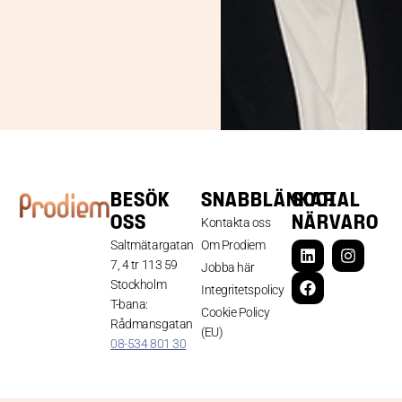
BESÖK
SNABBLÄNKAR
SOCIAL
OSS
NÄRVARO
Kontakta oss
Saltmätargatan
Om Prodiem
7, 4 tr 113 59
Jobba här
Stockholm
Integritetspolicy
T-bana:
Cookie Policy
Rådmansgatan
(EU)
08-534 801 30