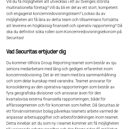
Vill du få möjligheten att utvecklas i ett av Sveriges största
multinationella företag? Vill du bli en del av ett stort, kompetent
och engagerat koncernredovisningsteam? Lockas du av
möjligheten att få lära av detta team och tillsammans fortsätta
att leverera en högklassig finansiell och operativ rapportering? Då
ska du definitivt söka rollen som Koncernredovisningsekonom på
Securitas!
Vad Securitas erbjuder dig
Du kommer tillhöra Group Reporting teamet som består av sju
seniora medarbetare med lång och gedigen erfarenhet inom
koncernredovisning. Det är ett team med bra sammanhållning
och som delar kunskap med varandra. Teamet ansvarar för
konsolidering av den operativa rapporteringen som består av
fyra geografiska divisioner och ansvarar även för den
kvartalsvisa externa finansiella rapporteringen, både för
affärssegmenten och för koncernen som helhet. Då Securitas är
ett förvärvsintensivt bolag påverkas teamets arbete varmed de
anpassar arbetsuppgifter och arbetsfördelningen inom teamet.
Detta innebär att du som ny i teamet kommer att få möjligheten