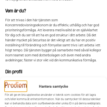
Vem är du?
För att trivas i den här tjänsten som
Koncernredovisningsekonom är du effektiv, uthållig och har god
prioriteringsförmåga. Att leverera med kvalité är en självklarhet
för dig och du ser till att ha en god struktur i ditt arbete. Då det
händer mycket på Securitas är det viktigt att du har en positiv
inställning till förändring och förnyelse samt trivs i att arbeta i ett
högt tempo. Då tjänsten bygger på samarbete med såväl kollegor
inom teamet som med dotterbolagen och även med andra
avdelningar, fäster vi stor vikt vid din kommunikativa förmåga.
Din profil
Du har en akademisk utbildning inom ekonomi och har därefter
arbetat minst 5 år med koncernredovisning som revisor och/eller
Hantera samtycke
som koncernredovisningsekonom. Oavsett om du är revisor eller
För att ge en bra upplevelse använder vi teknik som cookies för att lagra
koncernredovisningsekonom, är det viktigt att du har ett gediget
och/eller komma åt enhetsinformation. När du samtycker till dessa tekniker
intresse av och vill satsa på koncernredovisning. Du har troligen
kan vi behandla data som surfbeteende eller unika ID:n på denna webbplats.
arbetat i en koncernmiljö och är van vid en internationell kontext,