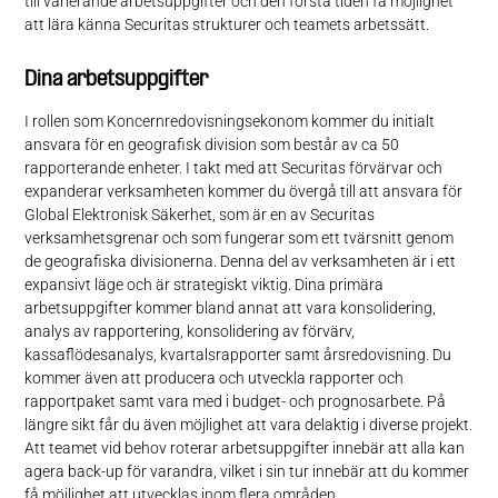
till varierande arbetsuppgifter och den första tiden få möjlighet
att lära känna Securitas strukturer och teamets arbetssätt.
Dina arbetsuppgifter
I rollen som Koncernredovisningsekonom kommer du initialt
ansvara för en geografisk division som består av ca 50
rapporterande enheter. I takt med att Securitas förvärvar och
expanderar verksamheten kommer du övergå till att ansvara för
Global Elektronisk Säkerhet, som är en av Securitas
verksamhetsgrenar och som fungerar som ett tvärsnitt genom
de geografiska divisionerna. Denna del av verksamheten är i ett
expansivt läge och är strategiskt viktig. Dina primära
arbetsuppgifter kommer bland annat att vara konsolidering,
analys av rapportering, konsolidering av förvärv,
kassaflödesanalys, kvartalsrapporter samt årsredovisning. Du
kommer även att producera och utveckla rapporter och
rapportpaket samt vara med i budget- och prognosarbete. På
längre sikt får du även möjlighet att vara delaktig i diverse projekt.
Att teamet vid behov roterar arbetsuppgifter innebär att alla kan
agera back-up för varandra, vilket i sin tur innebär att du kommer
få möjlighet att utvecklas inom flera områden.