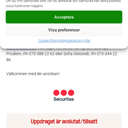
Om du inte samtycker eller om du återkallar ditt samtycke kan detta påverka
där du dagligen har använt engelska.
vissa funktioner negativt.
Acceptera
Ansökan
Visa preferenser
I denna rekrytering samarbetar Securitas AB med Prodiem. Urval
och intervjuer sker löpande, varför vi gärna vill ha din ansökan så
Cookie Policy
Integritetspolicy Alla
snart som möjligt. Ansökan sker via Prodiems hemsida
www.prodiem.se
. Vid frågor kontaktar du Agnes Hallén på
Prodiem, tfn 073-388 22 62 eller Sofia Gleistedt, tfn 073-344 22
86.
Välkommen med din ansökan!
Uppdraget är avslutat/tillsatt