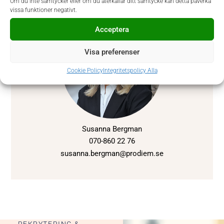
Om du inte samtycker eller om du återkallar ditt samtycke kan detta påverka
Kontaktperson hos Prodiem var
vissa funktioner negativt.
Acceptera
Visa preferenser
Cookie Policy
Integritetspolicy Alla
Susanna Bergman
070-860 22 76
susanna.bergman@prodiem.se
REKRYTERING &