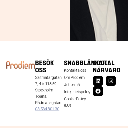
BESÖK
SNABBLÄNKAR
SOCIAL
OSS
NÄRVARO
Kontakta oss
Saltmätargatan
Om Prodiem
7, 4 tr 113 59
Jobba här
Stockholm
Integritetspolicy
T-bana:
Cookie Policy
Rådmansgatan
(EU)
08-534 801 30