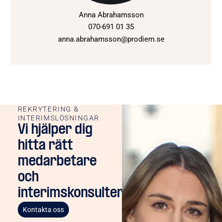
Anna Abrahamsson
070-691 01 35
anna.abrahamsson@prodiem.se
REKRYTERING &
INTERIMSLÖSNINGAR
Vi hjälper dig
hitta rätt
medarbetare
och
interimskonsulter
Kontakta oss