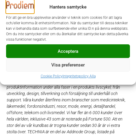
Ansökan
Hantera samtycke
I denna rekrytering samarbetar TECHNIA med Prodiem. Urval och
För att ge en bra upplevelse använder vi teknik som cookies för att lagra
intervjuer sker löpande, varför vi gärna vill ha din ansökan så
och/eller komma åt enhetsinformation. När du samtycker till dessa tekniker
snart som möjligt. Ansökan sker via Prodiems hemsida
kan vi behandla data som surfbeteende eller unika ID:n på denna webbplats.
www.prodiem.se
. Vid frågor kontaktar du Frida Olsson, telefon
Om du inte samtycker eller om du återkallar ditt samtycke kan detta påverka
073 388 22 62 eller Anna Abrahamsson, telefon 070 691 01 35.
vissa funktioner negativt.
Acceptera
Välkommen med din ansökan!
Visa preferenser
TECHNIA är ett världsledande kunskapsföretag inom PLM (Product
Lifecycle Management) och en Platinum Partner till Dassault
Cookie Policy
Integritetspolicy Alla
Systèmes. Våra PLM-lösningar hjälper företag att hantera
produktinformation under alla faser i en produkts livscykel; från
utveckling, design, tillverkning och försäljning till underhåll och
support. Våra kunder återfinns inom branscher som medicinteknik,
läkemedel, fordonsindustri, resor, mode, energi, detaljhandel,
offshore, telekom och livsmedel. Vi har fler än 6 000 kunder över
hela världen, inklusive 43 som är noterade på Fortune 500. Att en
stor del av vår kundbas är trogna kunder sedan 30 år är vi extra
stolta över. TECHNIA är en del av Addnode Group, listade på