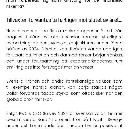
man förbereda sig som ansvarig för de finansiella
riskerna?
Tillväxten förväntas ta fart igen mot slutet av året…
Huvudscenario i de flesta makroprognoser är att från
dagens tillstånd av mild recession kommer ytterligare
avmattning av den svenska konjunkturen under första
hälften av 2024. Därefter kan tillväxten vända upp igen,
förutsatt att inflation och därmed räntor börjar sänkas,
och under förutsättning att exportmarknaderna runt
omkring oss inte försvagas mer än väntat.
Svenska kronan och andra räntekänsliga valutor, som
till exempel norska kronan, kan börja stärkas något.
Dollar förväntas tappa styrka, som oftast sker när den
globala oron minskar.
Enligt PwC’s CEO Survey 2024 är svenska vd:ar lite mer
pessimistiska. Bara 21 procent tror på tillväxt i Sverige
under det kommande året, medan fler är positiva till