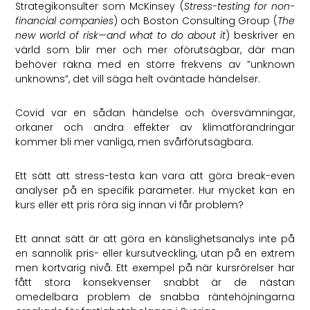
Strategikonsulter som McKinsey (
Stress-testing for non-
financial companies
) och Boston Consulting Group (
The
new world of risk—and what to do about it
) beskriver en
värld som blir mer och mer oförutsägbar, där man
behöver räkna med en större frekvens av ”unknown
unknowns”, det vill säga helt oväntade händelser.
Covid var en sådan händelse och översvämningar,
orkaner och andra effekter av klimatförändringar
kommer bli mer vanliga, men svårförutsägbara.
Ett sätt att stress-testa kan vara att göra break-even
analyser på en specifik parameter. Hur mycket kan en
kurs eller ett pris röra sig innan vi får problem?
Ett annat sätt är att göra en känslighetsanalys inte på
en sannolik pris- eller kursutveckling, utan på en extrem
men kortvarig nivå. Ett exempel på när kursrörelser har
fått stora konsekvenser snabbt är de nästan
omedelbara problem de snabba räntehöjningarna