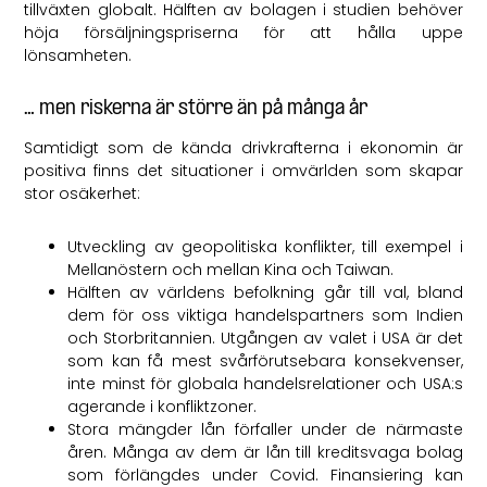
tillväxten globalt. Hälften av bolagen i studien behöver
höja försäljningspriserna för att hålla uppe
lönsamheten.
… men riskerna är större än på många år
Samtidigt som de kända drivkrafterna i ekonomin är
positiva finns det situationer i omvärlden som skapar
stor osäkerhet:
Utveckling av geopolitiska konflikter, till exempel i
Mellanöstern och mellan Kina och Taiwan.
Hälften av världens befolkning går till val, bland
dem för oss viktiga handelspartners som Indien
och Storbritannien. Utgången av valet i USA är det
som kan få mest svårförutsebara konsekvenser,
inte minst för globala handelsrelationer och USA:s
agerande i konfliktzoner.
Stora mängder lån förfaller under de närmaste
åren. Många av dem är lån till kreditsvaga bolag
som förlängdes under Covid. Finansiering kan