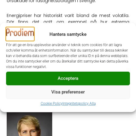
orsakade för fastighetsbolagen i Sverige.
Energipriser har historiskt varit bland de mest volatila.
Där finns det gott om exempel på hur extrema
prisrörelser har fått stora konsekvenser när
Hantera samtycke
riskhanteringen har varit ineffektiv eller ibland till och
med helt feltänkt. Marinservice och -tradingbolaget OW
För att ge en bra upplevelse använder vi teknik som cookies för att lagra
Bunker till exempel, gick från nyligen börsnoterat och
och/eller komma åt enhetsinformation. När du samtycker till dessa tekniker
välmående till konkurs på tre månader när oljepriserna
kan vi behandla data som surfbeteende eller unika ID:n på denna webbplats.
rasade för tio år sedan.
Om du inte samtycker eller om du återkallar ditt samtycke kan detta påverka
vissa funktioner negativt.
Så, som ansvarig för finansiella risker kan du alltså
Acceptera
förbereda dig på nya perioder av extrema pris- och
kursrörelser genom att gå igenom delarna i
Visa preferenser
riskhanteringen och försäkra dig om att de tillsammans
skapar en effektiv helhet.
Cookie Policy
Integritetspolicy Alla