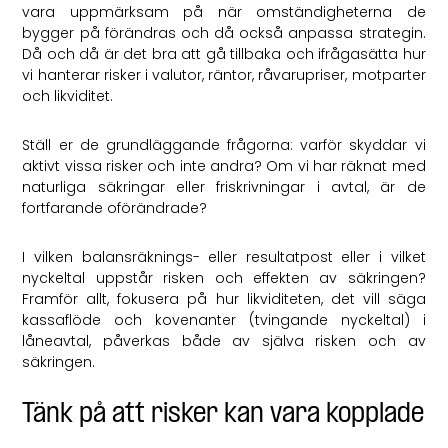
vara uppmärksam på när omständigheterna de
bygger på förändras och då också anpassa strategin.
Då och då är det bra att gå tillbaka och ifrågasätta hur
vi hanterar risker i valutor, räntor, råvarupriser, motparter
och likviditet.
Ställ er de grundläggande frågorna: varför skyddar vi
aktivt vissa risker och inte andra? Om vi har räknat med
naturliga säkringar eller friskrivningar i avtal, är de
fortfarande oförändrade?
I vilken balansräknings- eller resultatpost eller i vilket
nyckeltal uppstår risken och effekten av säkringen?
Framför allt, fokusera på hur likviditeten, det vill säga
kassaflöde och kovenanter (tvingande nyckeltal) i
låneavtal, påverkas både av själva risken och av
säkringen.
Tänk på att risker kan vara kopplade