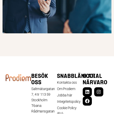
BESÖK
SNABBLÄNKAR
SOCIAL
OSS
NÄRVARO
Kontakta oss
Saltmätargatan
Om Prodiem
7, 4 tr 113 59
Jobba här
Stockholm
Integritetspolicy
T-bana:
Cookie Policy
Rådmansgatan
(EU)