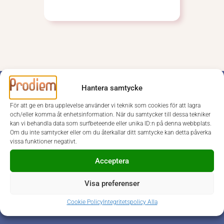
Hantera samtycke
För att ge en bra upplevelse använder vi teknik som cookies för att lagra
Hittade du inget jobb för dig?
och/eller komma åt enhetsinformation. När du samtycker till dessa tekniker
kan vi behandla data som surfbeteende eller unika ID:n på denna webbplats.
Gå med i vårt kandidat- eller konsultnätverk så
Om du inte samtycker eller om du återkallar ditt samtycke kan detta påverka
kontaktar vi dig när ett passande jobb/uppdrag
vissa funktioner negativt.
dyker upp.
Acceptera
Visa preferenser
Gå med i kandidatnätverket
Cookie Policy
Integritetspolicy Alla
Gå med i konsultnätverket