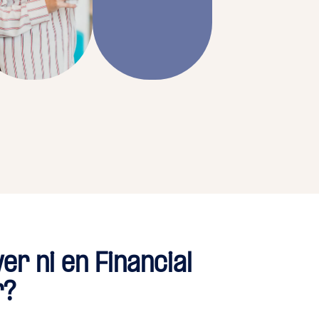
er ni en Financial
r?