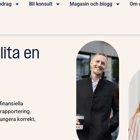
pdrag
Bli konsult
Magasin och blogg
Om 
lita en
finansiella
nrapportering,
fungera korrekt,