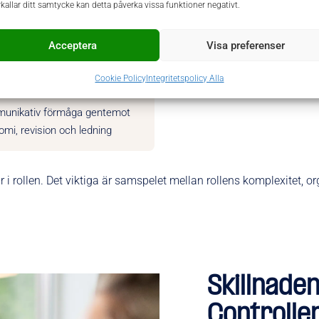
rkallar ditt samtycke kan detta påverka vissa funktioner negativt.
kap om redovisningsregelverk
förståelse för intern kontroll,
IFRS och K3 där det är
processer och kvalitetssäkrin
Acceptera
Visa preferenser
ant
Cookie Policy
Integritetspolicy Alla
unikativ förmåga gentemot
mi, revision och ledning
 i rollen. Det viktiga är samspelet mellan rollens komplexitet,
Skillnaden
Controlle