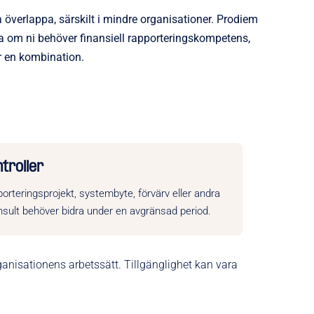
na överlappa, särskilt i mindre organisationer. Prodiem
öra om ni behöver finansiell rapporteringskompetens,
r en kombination.
troller
porteringsprojekt, systembyte, förvärv eller andra
onsult behöver bidra under en avgränsad period.
nisationens arbetssätt. Tillgänglighet kan vara