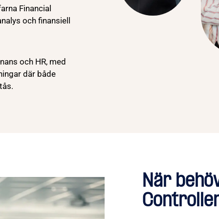
farna Financial
nalys och finansiell
finans och HR, med
ningar där både
tås.
När behöv
Controlle