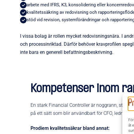
arbete med IFRS, K3, konsolidering eller koncernredov
kvalitetssäkring av redovisning och rapporteringsflöd
stöd vid revision, systemförändringar och rapporterin
I vissa bolag är rollen mycket redovisningsnära. I and
och processinriktad. Därför behöver kravprofilen spegl
inte bara en generell befattningsbeskrivning.
Kompetenser inom rap
En stark Financial Controller är noggrann, strukt
på ett sätt som blir användbart för CFO, ledning o
För
åt 
Prodiem kvalitetssäkrar bland annat:
sur