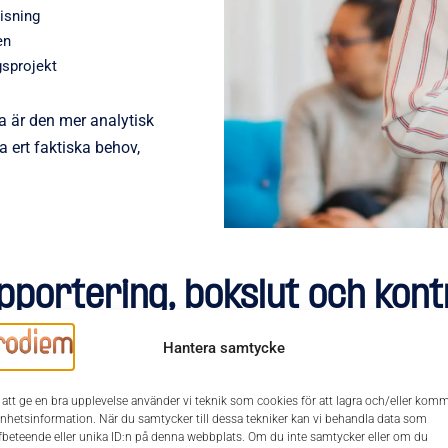
isning
en
gsprojekt
ra är den mer analytisk
a ert faktiska behov,
portering, bokslut och kontr
Hantera samtycke
urerad och analytisk. Personen behöver förstå redovisningens deta
ch andra intressenter.
 att ge en bra upplevelse använder vi teknik som cookies för att lagra och/eller kom
enhetsinformation. När du samtycker till dessa tekniker kan vi behandla data som
fbeteende eller unika ID:n på denna webbplats. Om du inte samtycker eller om du