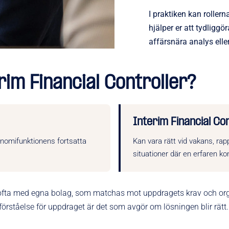
I praktiken kan roller
hjälper er att tydligg
affärsnära analys elle
rim Financial Controller?
Interim Financial Con
konomifunktionens fortsatta
Kan vara rätt vid vakans, rap
situationer där en erfaren k
, ofta med egna bolag, som matchas mot uppdragets krav och orga
 förståelse för uppdraget är det som avgör om lösningen blir rätt.