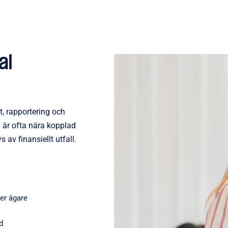
al
et, rapportering och
n är ofta nära kopplad
 av finansiellt utfall.
ler ägare
d