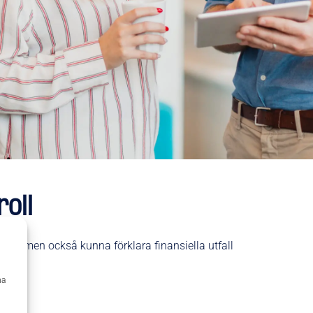
oll
ljer men också kunna förklara finansiella utfall
ma