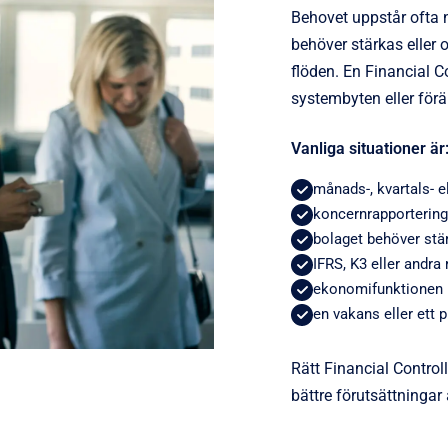
Behovet uppstår ofta 
behöver stärkas eller 
flöden. En Financial Co
systembyten eller förä
Vanliga situationer är
månads-, kvartals- e
koncernrapportering 
bolaget behöver stär
IFRS, K3 eller andra
ekonomifunktionen b
en vakans eller ett p
Rätt Financial Control
bättre förutsättningar a