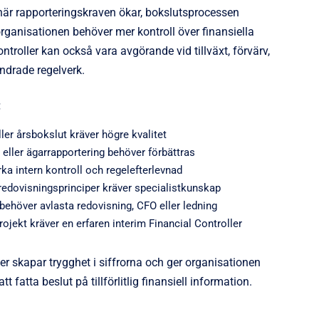
när rapporteringskraven ökar, bokslutsprocessen
organisationen behöver mer kontroll över finansiella
ntroller kan också vara avgörande vid tillväxt, förvärv,
ndrade regelverk.
:
ller årsbokslut kräver högre kvalitet
eller ägarrapportering behöver förbättras
ka intern kontroll och regelefterlevnad
 redovisningsprinciper kräver specialistkunskap
ehöver avlasta redovisning, CFO eller ledning
rojekt kräver en erfaren interim Financial Controller
ler skapar trygghet i siffrorna och ger organisationen
tt fatta beslut på tillförlitlig finansiell information.