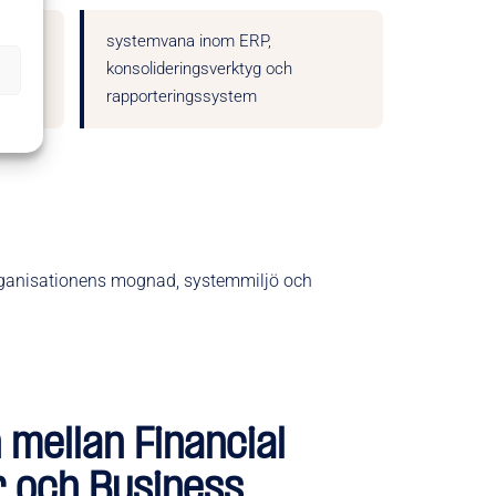
systemvana inom ERP,
g
konsolideringsverktyg och
rapporteringssystem
 organisationens mognad, systemmiljö och
 mellan Financial
r och Business