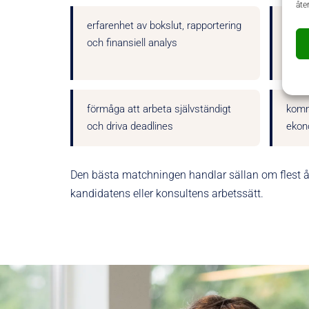
åte
erfarenhet av bokslut, rapportering
kuns
och finansiell analys
som 
relev
förmåga att arbeta självständigt
komm
och driva deadlines
ekono
Den bästa matchningen handlar sällan om flest år
kandidatens eller konsultens arbetssätt.