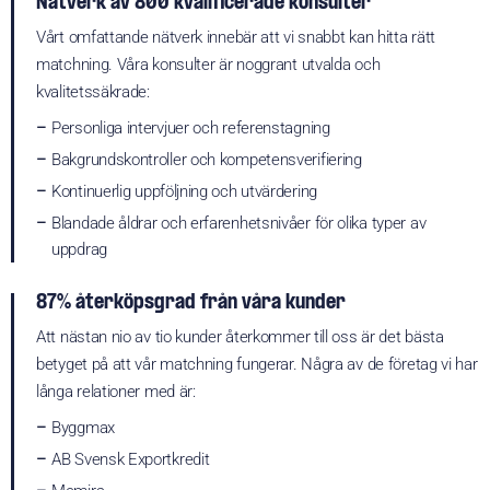
Nätverk av 800 kvalificerade konsulter
Vårt omfattande nätverk innebär att vi snabbt kan hitta rätt
matchning. Våra konsulter är noggrant utvalda och
kvalitetssäkrade:
–
Personliga intervjuer och referenstagning
–
Bakgrundskontroller och kompetensverifiering
–
Kontinuerlig uppföljning och utvärdering
–
Blandade åldrar och erfarenhetsnivåer för olika typer av
uppdrag
87% återköpsgrad från våra kunder
Att nästan nio av tio kunder återkommer till oss är det bästa
betyget på att vår matchning fungerar. Några av de företag vi har
långa relationer med är:
–
Byggmax
–
AB Svensk Exportkredit