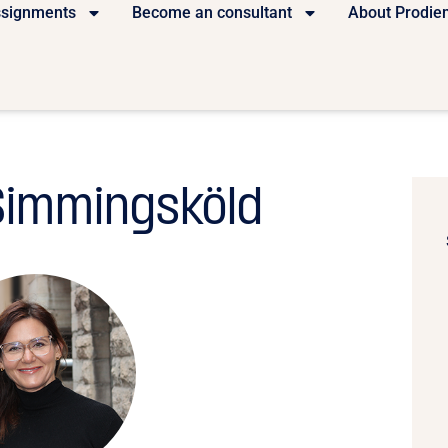
ssignments
Become an consultant
About Prodie
 Simmingsköld