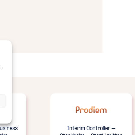
ma
Business
Interim Controller –