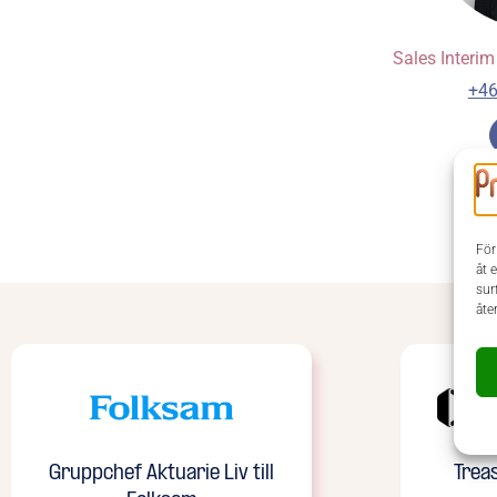
Sales Interim
+46
För
åt 
sur
åte
Gruppchef Aktuarie Liv till
Treas