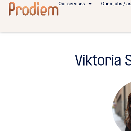
Our services
Open jobs / a
Viktoria