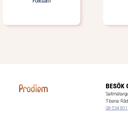
Folksam
BESÖK 
Saltmätarga
T-bana: Rå
08-534 801