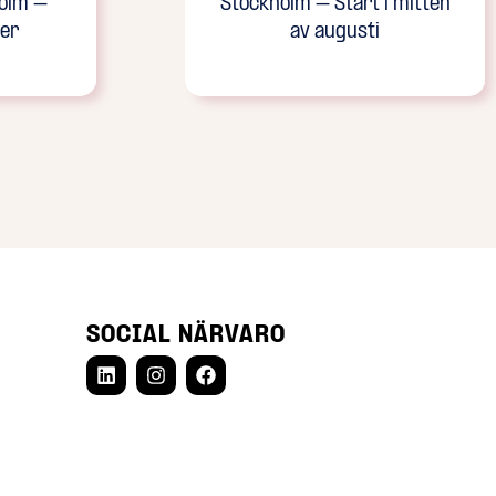
olm –
Stockholm – Start i mitten
er
av augusti
SOCIAL NÄRVARO